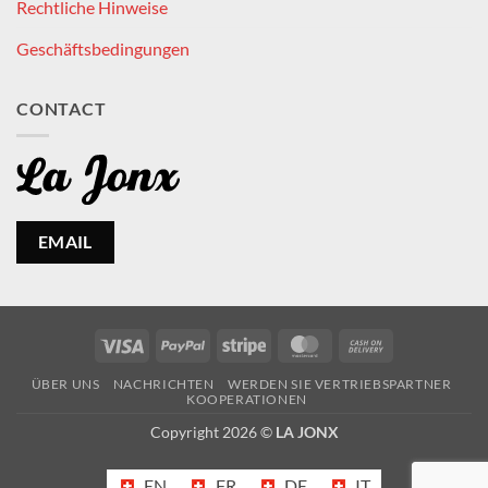
Rechtliche Hinweise
Geschäftsbedingungen
CONTACT
EMAIL
Visa
PayPal
Stripe
MasterCard
Cash
On
ÜBER UNS
NACHRICHTEN
WERDEN SIE VERTRIEBSPARTNER
Delivery
KOOPERATIONEN
Copyright 2026 ©
LA JONX
EN
FR
DE
IT