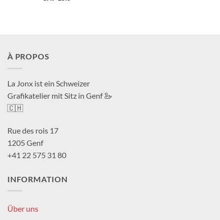
À PROPOS
La Jonx ist ein Schweizer
Grafikatelier mit Sitz in Genf 🦢
🇨🇭
Rue des rois 17
1205 Genf
+41 22 575 31 80
INFORMATION
Über uns