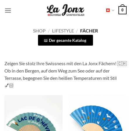
Zum
0
Inhalt
springen
SHOP
/
LIFESTYLE
/
FÄCHER
Der gesamte Katalog
Zeigen Sie stolz Ihre Swissness mit den La Jonx Fächern! 🇨🇭
Ob in den Bergen, auf dem Weg zum See oder auf der
Terrasse, begegnen Sie den heißen Temperaturen mit Stil
💅🏻