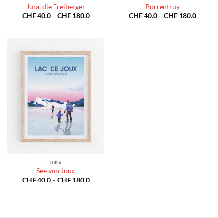
Jura, die Freiberger
Porrentruy
Preisspanne:
Preiss
CHF
40.0
–
CHF
180.0
CHF
40.0
–
CHF
180.0
CHF 40.0
CHF 40
bis
bis
CHF 180.0
CHF 18
JURA
See von Joux
Preisspanne:
CHF
40.0
–
CHF
180.0
CHF 40.0
bis
CHF 180.0