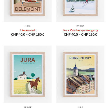
JURA
BERGE
Délémont
Jura Winterspaziergang
Preisspanne:
Preiss
CHF
40.0
–
CHF
180.0
CHF
40.0
–
CHF
180.0
CHF 40.0
CHF 40
bis
bis
CHF 180.0
CHF 18
BERGE
JURA