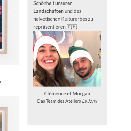
Schönheit unserer
Landschaften
und des
helvetischen Kulturerbes zu
repräsentieren.🇨🇭
Preisspanne:
0
CHF 40.0
bis
Clémence et Morgan
CHF 180.0
Das Team des Ateliers
La Jonx