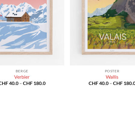
BERGE
POSTER
Verbier
Wallis
Preisspanne:
CHF
40.0
–
CHF
180.0
CHF
40.0
–
CHF
180.
CHF 40.0
bis
CHF 180.0