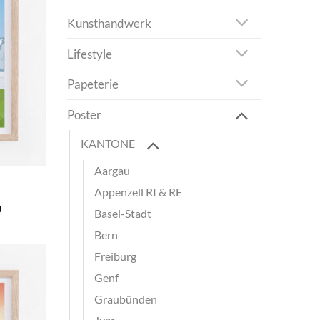
Kunsthandwerk
Lifestyle
Papeterie
Poster
KANTONE
Aargau
Appenzell RI & RE
Preisspanne:
0
Basel-Stadt
CHF 40.0
bis
Bern
CHF 180.0
Freiburg
Genf
Graubünden