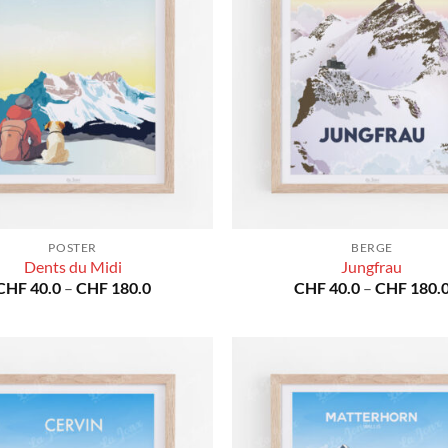
POSTER
BERGE
Dents du Midi
Jungfrau
Preisspanne:
CHF
40.0
–
CHF
180.0
CHF
40.0
–
CHF
180.
CHF 40.0
bis
CHF 180.0