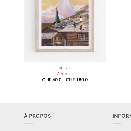
BERGE
Zermatt
Preisspanne:
CHF
40.0
–
CHF
180.0
CHF 40.0
bis
CHF 180.0
À PROPOS
INFOR