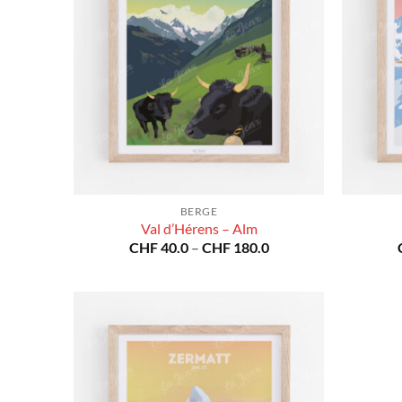
BERGE
Val d’Hérens – Alm
Preisspanne:
CHF
40.0
–
CHF
180.0
CHF 40.0
bis
CHF 180.0