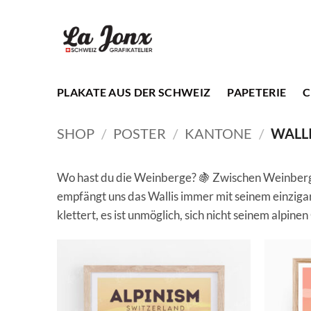
Zum
Inhalt
springen
PLAKATE AUS DER SCHWEIZ
PAPETERIE
C
SHOP
/
POSTER
/
KANTONE
/
WALL
Wo hast du die Weinberge? 🍇 Zwischen Weinberg
empfängt uns das Wallis immer mit seinem einzigar
klettert, es ist unmöglich, sich nicht seinem alpin