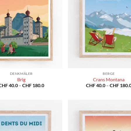
DENKMÄLER
BERGE
Brig
Crans Montana
Preisspanne:
CHF
40.0
–
CHF
180.0
CHF
40.0
–
CHF
180.
CHF 40.0
bis
CHF 180.0