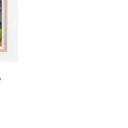
Preisspanne:
0
CHF 40.0
bis
CHF 180.0