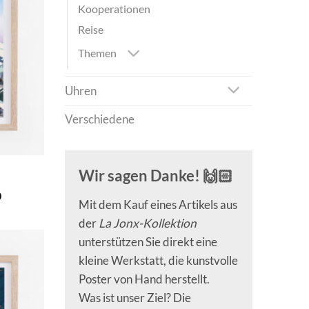
Kooperationen
Reise
Themen
Uhren
Verschiedene
Wir sagen Danke! 🙌🏻
Preisspanne:
0
Mit dem Kauf eines Artikels aus
CHF 40.0
bis
der
La Jonx-Kollektion
CHF 180.0
unterstützen Sie direkt eine
kleine Werkstatt, die kunstvolle
Poster von Hand herstellt.
Was ist unser Ziel? Die