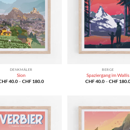
DENKMÄLER
BERGE
Sion
Spaziergang im Wallis
Preisspanne:
CHF
40.0
–
CHF
180.0
CHF
40.0
–
CHF
180.
CHF 40.0
bis
CHF 180.0