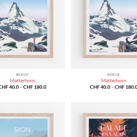
BERGE
BERGE
Matterhorn
Matterhorn
Preisspanne:
CHF
40.0
–
CHF
180.0
CHF
40.0
–
CHF
180.
CHF 40.0
bis
CHF 180.0