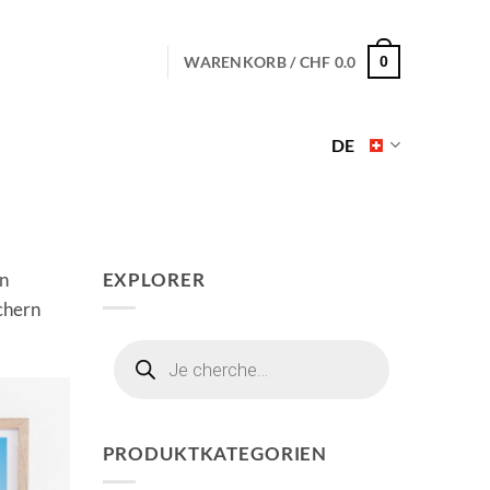
WARENKORB /
CHF
0.0
0
DE
in
EXPLORER
chern
Products
search
PRODUKTKATEGORIEN