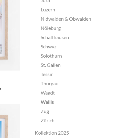
Jura
Luzern
Nidwalden & Obwalden
Nöieburg
Schaffhausen
Schwyz
Solothurn
St. Gallen
Tessin
Thurgau
Preisspanne:
0
Waadt
CHF 40.0
bis
Wallis
CHF 180.0
Zug
Zürich
Kollektion 2025