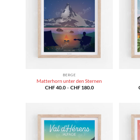
BERGE
Matterhorn unter den Sternen
Preisspanne:
CHF
40.0
–
CHF
180.0
CHF 40.0
bis
CHF 180.0