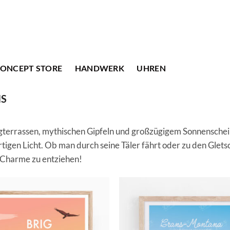
ONCEPT STORE
HANDWERK
UHREN
IS
terrassen, mythischen Gipfeln und großzügigem Sonnensche
tigen Licht. Ob man durch seine Täler fährt oder zu den Glets
en Charme zu entziehen!