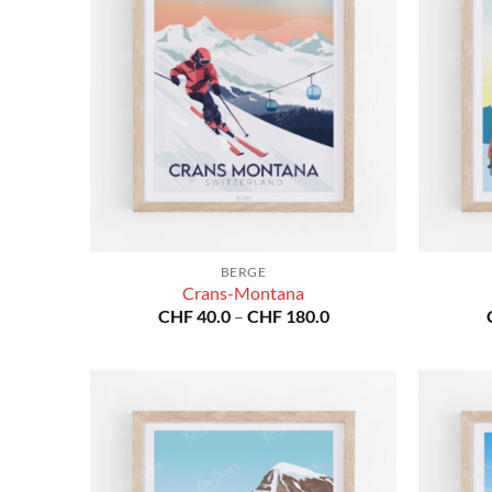
BERGE
Crans-Montana
Preisspanne:
CHF
40.0
–
CHF
180.0
CHF 40.0
bis
CHF 180.0