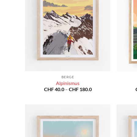
BERGE
Alpinismus
Preisspanne:
CHF
40.0
–
CHF
180.0
CHF 40.0
bis
CHF 180.0