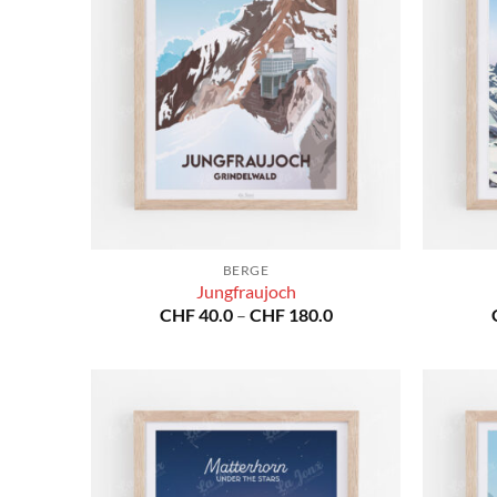
BERGE
Jungfraujoch
Preisspanne:
CHF
40.0
–
CHF
180.0
CHF 40.0
bis
CHF 180.0