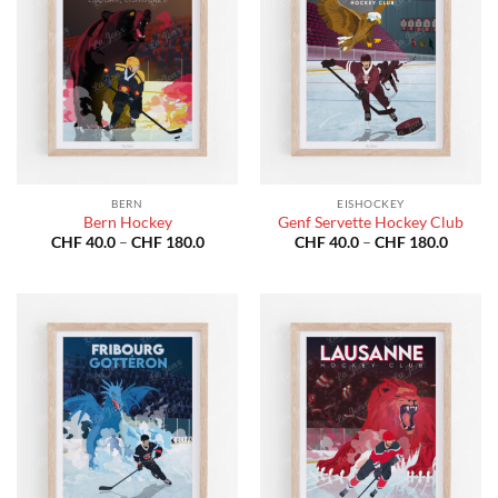
BERN
EISHOCKEY
Bern Hockey
Genf Servette Hockey Club
Preisspanne:
Preiss
CHF
40.0
–
CHF
180.0
CHF
40.0
–
CHF
180.0
CHF 40.0
CHF 40
bis
bis
CHF 180.0
CHF 18