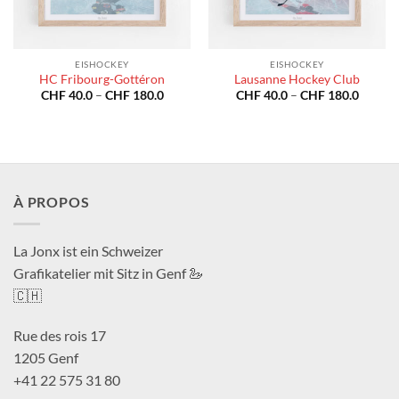
EISHOCKEY
EISHOCKEY
HC Fribourg-Gottéron
Lausanne Hockey Club
Preisspanne:
Preiss
CHF
40.0
–
CHF
180.0
CHF
40.0
–
CHF
180.0
CHF 40.0
CHF 40
bis
bis
CHF 180.0
CHF 18
À PROPOS
La Jonx ist ein Schweizer
Grafikatelier mit Sitz in Genf 🦢
🇨🇭
Rue des rois 17
1205 Genf
+41 22 575 31 80