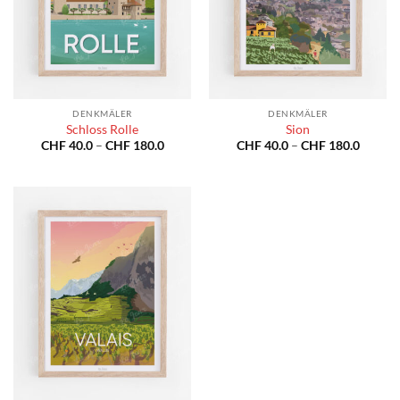
DENKMÄLER
DENKMÄLER
Schloss Rolle
Sion
Preisspanne:
Preiss
CHF
40.0
–
CHF
180.0
CHF
40.0
–
CHF
180.0
CHF 40.0
CHF 40
bis
bis
CHF 180.0
CHF 18