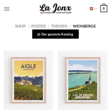
Zum
0
Inhalt
springen
SHOP
/
POSTER
/
THEMEN
/
WEINBERGE
Der gesamte Katalog