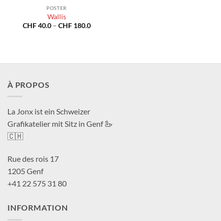
POSTER
Wallis
Preisspanne:
CHF
40.0
–
CHF
180.0
CHF 40.0
bis
CHF 180.0
À PROPOS
La Jonx ist ein Schweizer
Grafikatelier mit Sitz in Genf 🦢
🇨🇭
Rue des rois 17
1205 Genf
+41 22 575 31 80
INFORMATION