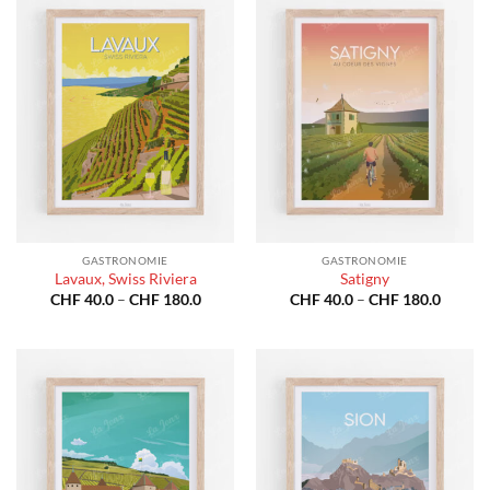
GASTRONOMIE
GASTRONOMIE
Lavaux, Swiss Riviera
Satigny
Preisspanne:
Preiss
CHF
40.0
–
CHF
180.0
CHF
40.0
–
CHF
180.0
CHF 40.0
CHF 40
bis
bis
CHF 180.0
CHF 18