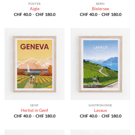
POSTER
BERN
Aigle
Bielersee
Preisspanne:
Preiss
CHF
40.0
–
CHF
180.0
CHF
40.0
–
CHF
180.0
CHF 40.0
CHF 40
bis
bis
CHF 180.0
CHF 18
GENF
GASTRONOMIE
Herbst in Genf
Lavaux
Preisspanne:
Preiss
CHF
40.0
–
CHF
180.0
CHF
40.0
–
CHF
180.0
CHF 40.0
CHF 40
bis
bis
CHF 180.0
CHF 18