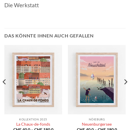
Die Werkstatt
DAS KÖNNTE IHNEN AUCH GEFALLEN
KOLLEKTION 2025
NÖIEBURG
La Chaux-de-fonds
Neuenburgersee
spanne:
Preisspanne:
Preiss
CHF
40.0
–
CHF
180.0
CHF
40.0
–
CHF
180.0