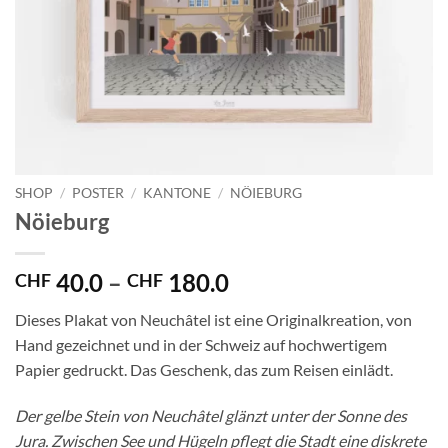
SHOP
/
POSTER
/
KANTONE
/
NÖIEBURG
Nöieburg
Preisspanne:
40.0
–
180.0
CHF
CHF
CHF 40.0
Dieses Plakat von Neuchâtel ist eine Originalkreation, von
bis
Hand gezeichnet und in der Schweiz auf hochwertigem
CHF 180.0
Papier gedruckt. Das Geschenk, das zum Reisen einlädt.
Der gelbe Stein von Neuchâtel glänzt unter der Sonne des
Jura. Zwischen See und Hügeln pflegt die Stadt eine diskrete