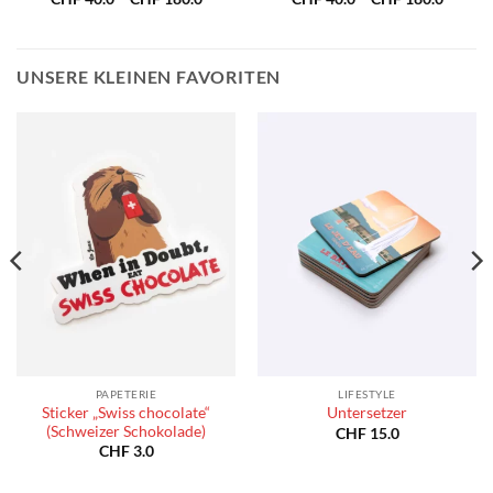
40.0
CHF 40.0
CHF 40
bis
bis
180.0
CHF 180.0
CHF 18
UNSERE KLEINEN FAVORITEN
PAPETERIE
LIFESTYLE
Sticker „Swiss chocolate“
Untersetzer
(Schweizer Schokolade)
CHF
15.0
CHF
3.0