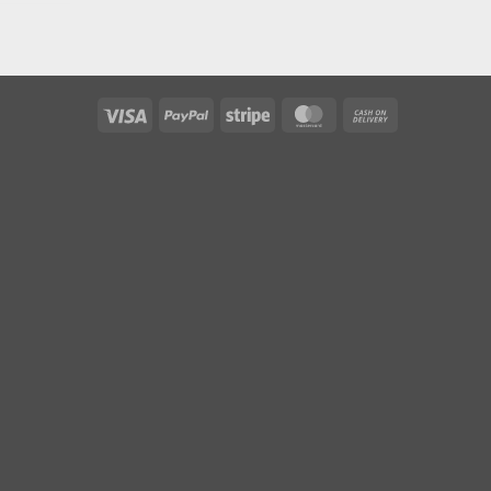
Visa
PayPal
Stripe
MasterCard
Cash
On
Delivery