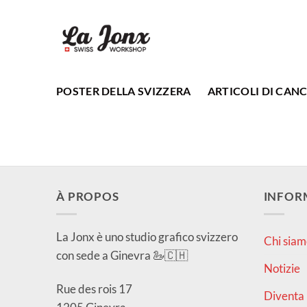
Salta
ai
contenuti
POSTER DELLA SVIZZERA
ARTICOLI DI CANC
À PROPOS
INFOR
La Jonx è uno studio grafico svizzero
Chi siam
con sede a Ginevra 🦢🇨🇭
Notizie
Rue des rois 17
Diventa 