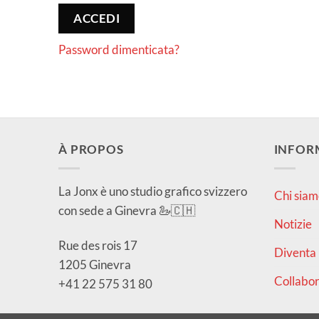
ACCEDI
Password dimenticata?
À PROPOS
INFOR
La Jonx è uno studio grafico svizzero
Chi siam
con sede a Ginevra 🦢🇨🇭
Notizie
Rue des rois 17
Diventa 
1205 Ginevra
Collabor
+41 22 575 31 80