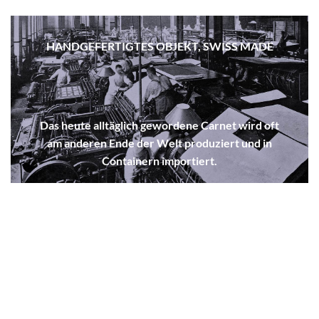
HANDGEFERTIGTES OBJEKT, SWISS MADE
Das heute alltäglich gewordene Carnet wird oft
am anderen Ende der Welt produziert und in
Containern importiert.
Die
SwissNotes bieten
eine lokale, handgefertigte
und umweltfreundliche Alternative zu diesem
schönen Gegenstand, der uns, wenn wir wollen,
ein Leben lang begleiten kann.