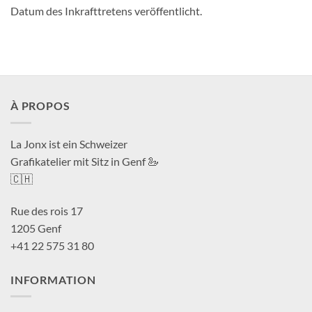
Datum des Inkrafttretens veröffentlicht.
À PROPOS
La Jonx ist ein Schweizer
Grafikatelier mit Sitz in Genf 🦢
🇨🇭
Rue des rois 17
1205 Genf
+41 22 575 31 80
INFORMATION