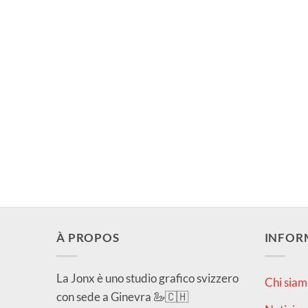
À PROPOS
INFOR
La Jonx è uno studio grafico svizzero
Chi siam
con sede a Ginevra 🦢🇨🇭