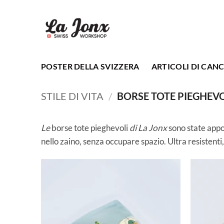
Salta
ai
contenuti
POSTER DELLA SVIZZERA
ARTICOLI DI CANC
STILE DI VITA
/
BORSE TOTE PIEGHEVO
Le
borse tote pieghevoli
di La Jonx
sono state appo
nello zaino, senza occupare spazio. Ultra resistenti