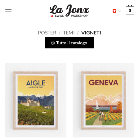
Salta
0
ai
contenuti
POSTER
/
TEMI
/
VIGNETI
Tutto il catalogo