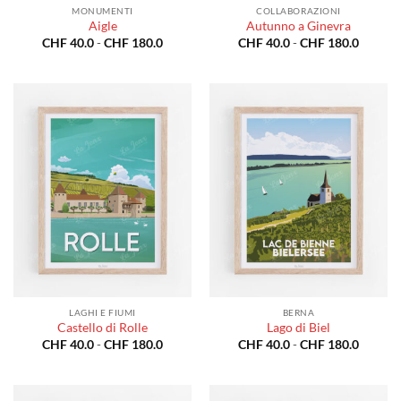
MONUMENTI
COLLABORAZIONI
Aigle
Autunno a Ginevra
Fascia
Fascia
CHF
40.0
-
CHF
180.0
CHF
40.0
-
CHF
180.0
di
di
prezzo:
prezzo:
da
da
CHF 40.0
CHF 40
a
a
CHF 180.0
CHF 18
LAGHI E FIUMI
BERNA
Castello di Rolle
Lago di Biel
Fascia
Fascia
CHF
40.0
-
CHF
180.0
CHF
40.0
-
CHF
180.0
di
di
prezzo:
prezzo:
da
da
CHF 40.0
CHF 40