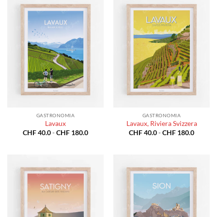
a
a
CHF 180.0
CHF 18
GASTRONOMIA
GASTRONOMIA
Lavaux
Lavaux, Riviera Svizzera
Fascia
Fascia
CHF
40.0
-
CHF
180.0
CHF
40.0
-
CHF
180.0
di
di
prezzo:
prezzo:
da
da
CHF 40.0
CHF 40
a
a
CHF 180.0
CHF 18