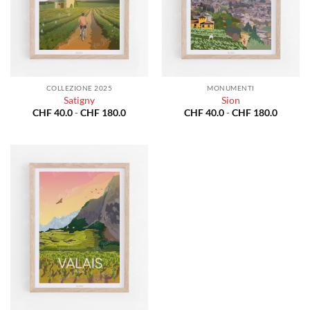
COLLEZIONE 2025
MONUMENTI
Satigny
Sion
Fascia
Fascia
CHF
40.0
-
CHF
180.0
CHF
40.0
-
CHF
180.0
di
di
prezzo:
prezzo:
da
da
CHF 40.0
CHF 40
a
a
CHF 180.0
CHF 18