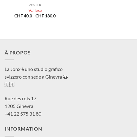
POSTER
Vallese
Fascia
CHF
40.0
-
CHF
180.0
di
prezzo:
da
CHF 40.0
a
CHF 180.0
À PROPOS
La Jonx è uno studio grafico
svizzero con sede a Ginevra 🦢
🇨🇭
Rue des rois 17
1205 Ginevra
+41 22 575 31 80
INFORMATION