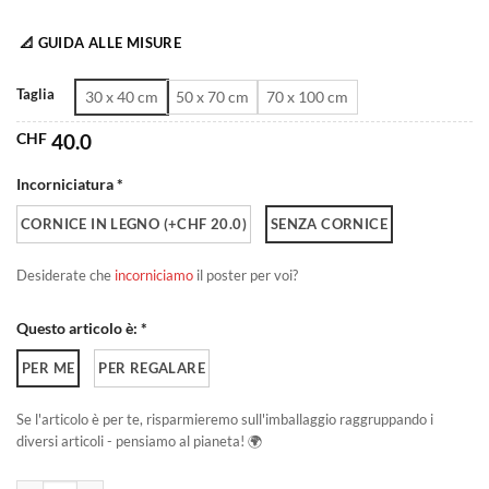
da
📐 GUIDA ALLE MISURE
CHF 40.0
a
Taglia
30 x 40 cm
50 x 70 cm
70 x 100 cm
CHF 180.0
CHF
40.0
Incorniciatura *
CORNICE IN LEGNO (+CHF 20.0)
SENZA CORNICE
Desiderate che
incorniciamo
il poster per voi?
Questo articolo è: *
PER ME
PER REGALARE
Se l'articolo è per te, risparmieremo sull'imballaggio raggruppando i
diversi articoli - pensiamo al pianeta! 🌍