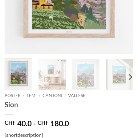
POSTER
/
TEMI
/
CANTONI
/
VALLESE
Sion
Fascia
40.0
-
180.0
CHF
CHF
di
[shortdescription]
prezzo: