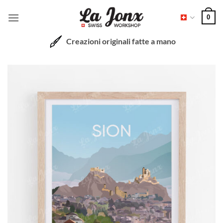
Salta
0
ai
contenuti
Creazioni originali fatte a mano