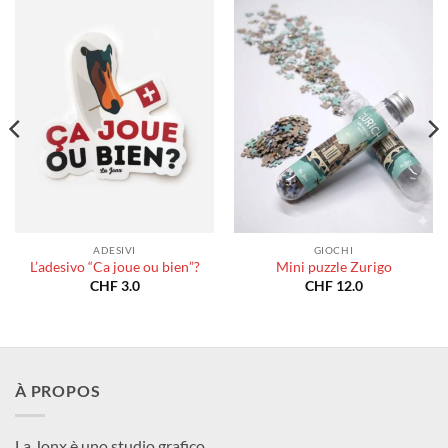
ADESIVI
GIOCHI
L’adesivo “Ca joue ou bien”?
Mini puzzle Zurigo
CHF
3.0
CHF
12.0
À PROPOS
La Jonx è uno studio grafico