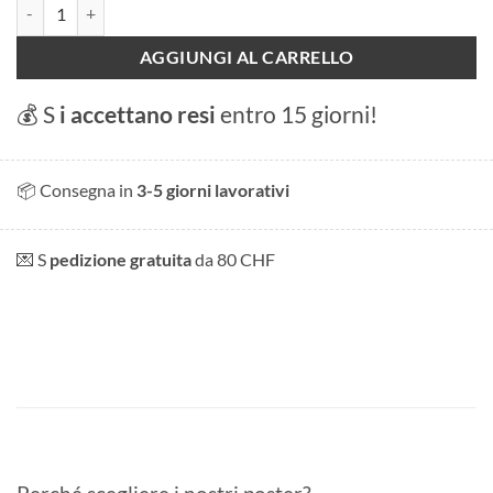
Sion quantità
AGGIUNGI AL CARRELLO
💰 S
i accettano resi
entro 15 giorni!
📦 Consegna in
3-5 giorni lavorativi
💌 S
pedizione gratuita
da 80 CHF