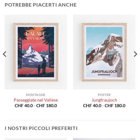
POTREBBE PIACERTI ANCHE
MONTAGNE
POSTER
Passeggiate nel Vallese
Jungfraujoch
a
Fascia
Fascia
CHF
40.0
-
CHF
180.0
CHF
40.0
-
CHF
180.0
di
di
o:
prezzo:
prezzo:
da
da
0.0
CHF 40.0
CHF 40
a
a
I NOSTRI PICCOLI PREFERITI
80.0
CHF 180.0
CHF 18