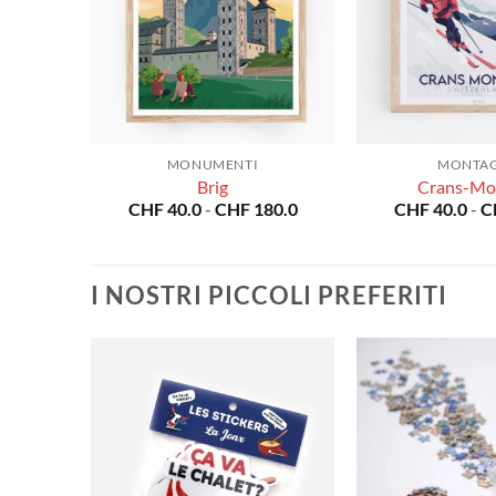
MONUMENTI
MONTA
Brig
Crans-Mo
Fascia
Fascia
80.0
CHF
40.0
-
CHF
180.0
CHF
40.0
-
C
di
di
prezzo:
prezzo:
da
da
CHF 40.0
CHF 40.0
I NOSTRI PICCOLI PREFERITI
a
a
CHF 180.0
CHF 180.0