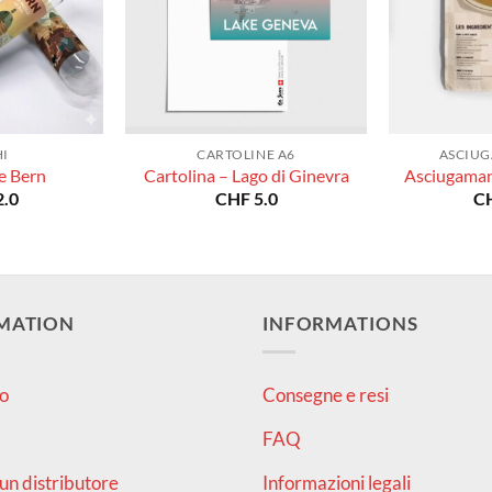
I
CARTOLINE A6
ASCIUG
e Bern
Cartolina – Lago di Ginevra
Asciugaman
.0
CHF
5.0
C
MATION
INFORMATIONS
o
Consegne e resi
FAQ
un distributore
Informazioni legali