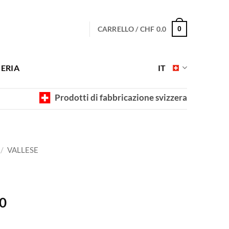
CARRELLO /
CHF
0.0
0
ERIA
IT
Prodotti di fabbricazione svizzera
/
VALLESE
Fascia
0
di
prezzo: