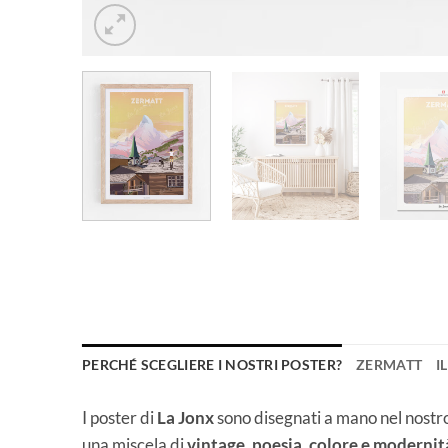
PERCHÉ SCEGLIERE I NOSTRI POSTER?
ZERMATT
I
I poster di
La Jonx
sono disegnati a mano nel nostro 
una miscela di
vintage, poesia, colore e modernit