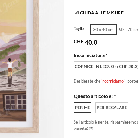
📐 GUIDA ALLE MISURE
Taglia
30 x 40 cm
50 x 70 c
CHF
40.0
Incorniciatura *
CORNICE IN LEGNO (+CHF 20.0
Desiderate che
incorniciamo
il poste
Questo articolo è: *
PER ME
PER REGALARE
Se l'articolo è per te, risparmieremo 
pianeta! 🌍