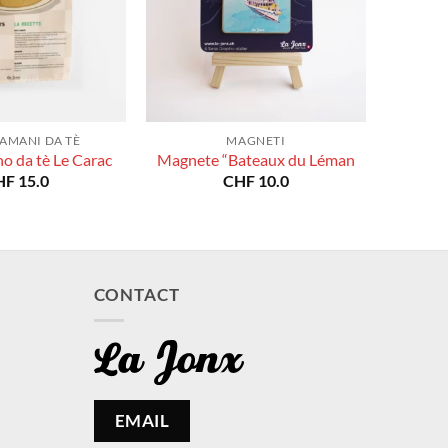
AMANI DA TÈ
MAGNETI
o da tè Le Carac
Magnete “Bateaux du Léman
HF
15.0
CHF
10.0
CONTACT
EMAIL