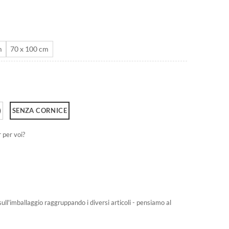
da
CHF 40.0
a
CHF 180.0
m
70 x 100 cm
)
SENZA CORNICE
r per voi?
sull'imballaggio raggruppando i diversi articoli - pensiamo al