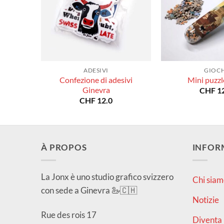
ADESIVI
GIOCH
Confezione di adesivi
Mini puzzl
Ginevra
CHF
12
CHF
12.0
À PROPOS
INFOR
La Jonx è uno studio grafico svizzero
Chi siam
con sede a Ginevra 🦢🇨🇭
Notizie
Rue des rois 17
Diventa 