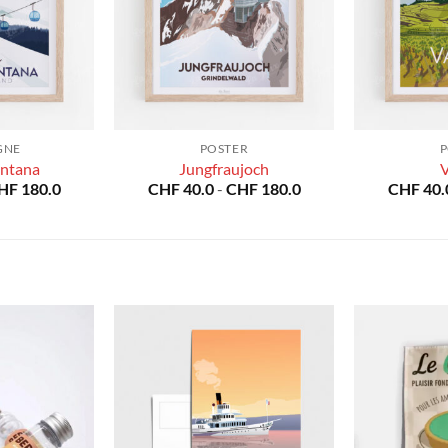
GNE
POSTER
P
ntana
Jungfraujoch
V
Fascia
Fascia
HF
180.0
CHF
40.0
-
CHF
180.0
CHF
40.
di
di
prezzo:
prezzo:
da
da
CHF 40.0
CHF 40.0
a
a
CHF 180.0
CHF 180.0