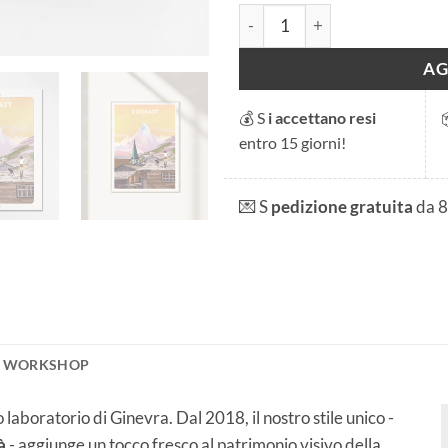
Zermatt quantità
AG
💰 S
i accettano resi
entro 15 giorni!
💌 S
pedizione gratuita
da 
L WORKSHOP
laboratorio di Ginevra. Dal 2018, il nostro stile unico -
à
- aggiunge un tocco fresco al patrimonio visivo della