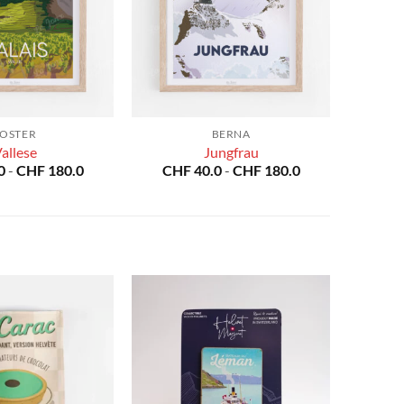
OSTER
BERNA
allese
Jungfrau
Fascia
Fascia
0
-
CHF
180.0
CHF
40.0
-
CHF
180.0
di
di
prezzo:
prezzo:
da
da
CHF 40.0
CHF 40.0
a
a
CHF 180.0
CHF 180.0