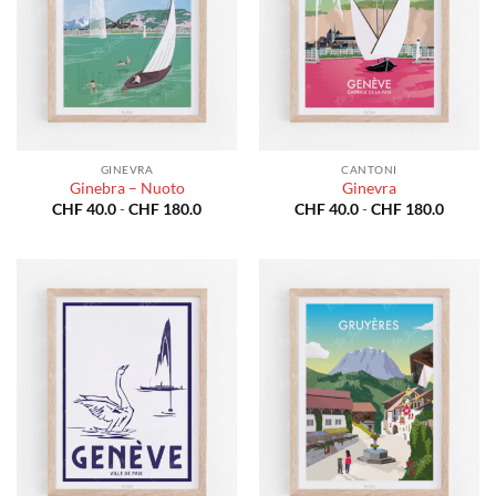
GINEVRA
CANTONI
Ginebra – Nuoto
Ginevra
Fascia
Fascia
CHF
40.0
-
CHF
180.0
CHF
40.0
-
CHF
180.0
di
di
prezzo:
prezzo:
da
da
CHF 40.0
CHF 40
a
a
CHF 180.0
CHF 18