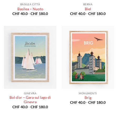
BASILEA CITTÀ
BERNA
Basilea – Nuoto
Biel
Fascia
Fascia
CHF
40.0
-
CHF
180.0
CHF
40.0
-
CHF
180.0
di
di
prezzo:
prezzo:
da
da
CHF 40.0
CHF 40
a
a
CHF 180.0
CHF 18
GINEVRA
MONUMENTI
Bol d’or – Gara sul lago di
Brig
Ginevra
Fascia
CHF
40.0
-
CHF
180.0
di
Fascia
CHF
40.0
-
CHF
180.0
prezzo:
di
da
prezzo:
CHF 40
da