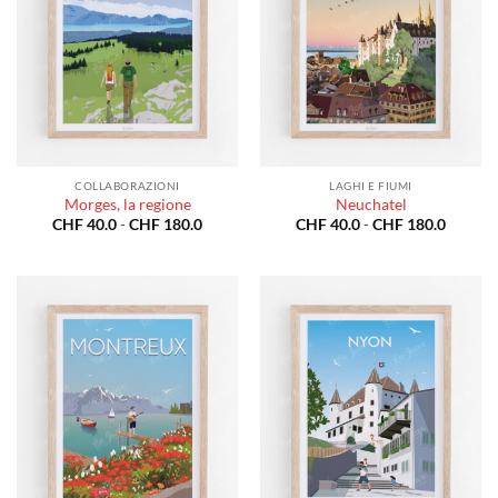
COLLABORAZIONI
LAGHI E FIUMI
Morges, la regione
Neuchatel
Fascia
Fascia
CHF
40.0
-
CHF
180.0
CHF
40.0
-
CHF
180.0
di
di
prezzo:
prezzo:
da
da
CHF 40.0
CHF 40
a
a
CHF 180.0
CHF 18