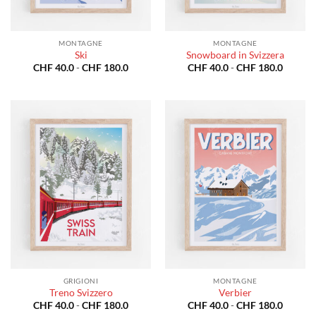
MONTAGNE
MONTAGNE
Ski
Snowboard in Svizzera
Fascia
Fascia
CHF
40.0
-
CHF
180.0
CHF
40.0
-
CHF
180.0
di
di
prezzo:
prezzo:
da
da
CHF 40.0
CHF 40
a
a
CHF 180.0
CHF 18
GRIGIONI
MONTAGNE
Treno Svizzero
Verbier
Fascia
Fascia
CHF
40.0
-
CHF
180.0
CHF
40.0
-
CHF
180.0
di
di