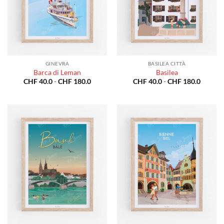
GINEVRA
BASILEA CITTÀ
Barca di Leman
Basilea
Fascia
Fascia
CHF
40.0
-
CHF
180.0
CHF
40.0
-
CHF
180.0
di
di
prezzo:
prezzo:
da
da
CHF 40.0
CHF 40
a
a
CHF 180.0
CHF 18