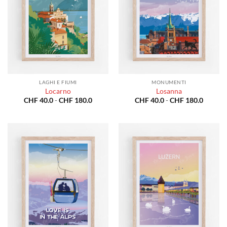
LAGHI E FIUMI
MONUMENTI
Locarno
Losanna
Fascia
Fascia
CHF
40.0
-
CHF
180.0
CHF
40.0
-
CHF
180.0
di
di
prezzo:
prezzo:
da
da
CHF 40.0
CHF 40
a
a
CHF 180.0
CHF 18