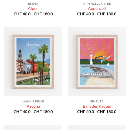
BERNA
APPENZELL RI & RE
Alpen
Appenzell
Fascia
Fascia
CHF
40.0
-
CHF
180.0
CHF
40.0
-
CHF
180.0
di
di
prezzo:
prezzo:
da
da
CHF 40.0
CHF 40
a
a
CHF 180.0
CHF 18
LAGHI E FIUMI
GINEVRA
Ascona
Bain des Paquis
Fascia
Fascia
CHF
40.0
-
CHF
180.0
CHF
40.0
-
CHF
180.0
di
di
prezzo:
prezzo:
da
da
CHF 40.0
CHF 40