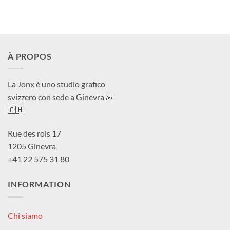
di
di
prezzo:
prezzo:
da
da
CHF 40.0
CHF 40
a
a
CHF 180.0
CHF 18
À PROPOS
La Jonx è uno studio grafico
svizzero con sede a Ginevra 🦢
🇨🇭
Rue des rois 17
1205 Ginevra
+41 22 575 31 80
INFORMATION
Chi siamo