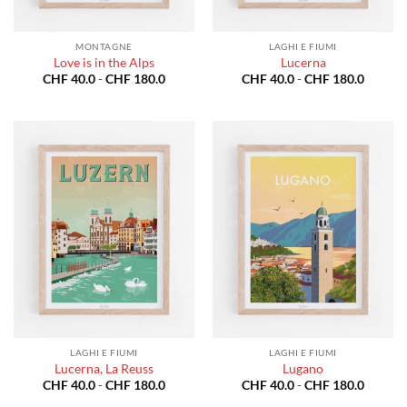
MONTAGNE
LAGHI E FIUMI
Love is in the Alps
Lucerna
Fascia
Fascia
CHF
40.0
-
CHF
180.0
CHF
40.0
-
CHF
180.0
di
di
prezzo:
prezzo:
da
da
CHF 40.0
CHF 40
a
a
CHF 180.0
CHF 18
LAGHI E FIUMI
LAGHI E FIUMI
Lucerna, La Reuss
Lugano
Fascia
Fascia
CHF
40.0
-
CHF
180.0
CHF
40.0
-
CHF
180.0
di
di