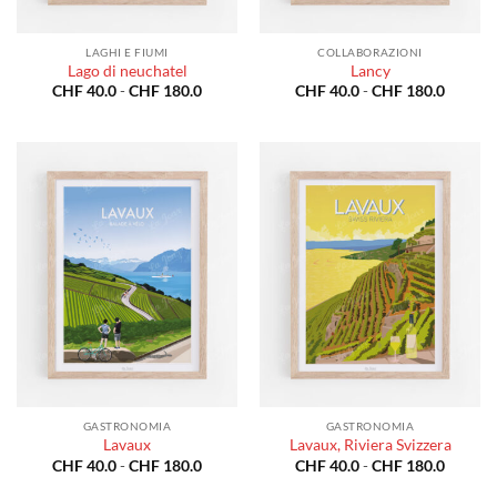
LAGHI E FIUMI
COLLABORAZIONI
Lago di neuchatel
Lancy
Fascia
Fascia
CHF
40.0
-
CHF
180.0
CHF
40.0
-
CHF
180.0
di
di
prezzo:
prezzo:
da
da
CHF 40.0
CHF 40
a
a
CHF 180.0
CHF 18
GASTRONOMIA
GASTRONOMIA
Lavaux
Lavaux, Riviera Svizzera
Fascia
Fascia
CHF
40.0
-
CHF
180.0
CHF
40.0
-
CHF
180.0
di
di
prezzo:
prezzo: