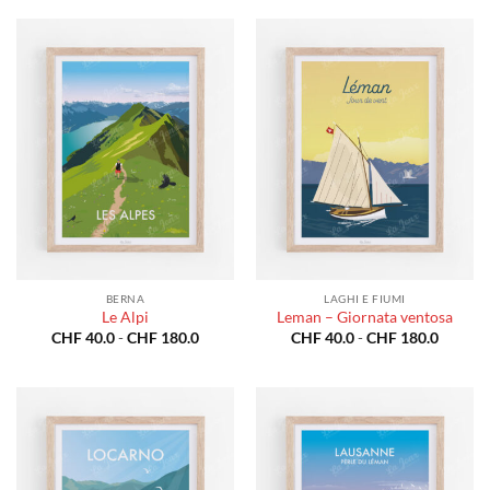
da
da
CHF 40.0
CHF 40
a
a
CHF 180.0
CHF 18
BERNA
LAGHI E FIUMI
Le Alpi
Leman – Giornata ventosa
Fascia
Fascia
CHF
40.0
-
CHF
180.0
CHF
40.0
-
CHF
180.0
di
di
prezzo:
prezzo:
da
da
CHF 40.0
CHF 40
a
a
CHF 180.0
CHF 18