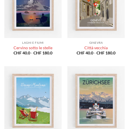
LAGHI E FIUMI
GINEVRA
Cervino sotto le stelle
Città vecchia
Fascia
Fascia
CHF
40.0
-
CHF
180.0
CHF
40.0
-
CHF
180.0
di
di
prezzo:
prezzo:
da
da
CHF 40.0
CHF 40
a
a
CHF 180.0
CHF 18