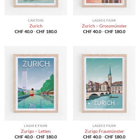
CANTONI
LAGHI E FIUMI
Zurich
Zurich – Grossmünster
Fascia
Fascia
CHF
40.0
-
CHF
180.0
CHF
40.0
-
CHF
180.0
di
di
prezzo:
prezzo:
da
da
CHF 40.0
CHF 40
a
a
CHF 180.0
CHF 18
LAGHI E FIUMI
LAGHI E FIUMI
Zurigo – Letten
Zurigo Fraumünster
Fascia
Fascia
CHF
40.0
-
CHF
180.0
CHF
40.0
-
CHF
180.0