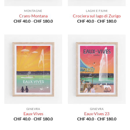
MONTAGNE
LAGHI E FIUMI
Crans-Montana
Crociera sul lago di Zurigo
Fascia
Fascia
CHF
40.0
-
CHF
180.0
CHF
40.0
-
CHF
180.0
di
di
prezzo:
prezzo:
da
da
CHF 40.0
CHF 40
a
a
CHF 180.0
CHF 18
GINEVRA
GINEVRA
Eaux-Vives
Eaux-Vives 23
Fascia
Fascia
CHF
40.0
-
CHF
180.0
CHF
40.0
-
CHF
180.0
di
di
prezzo:
prezzo: