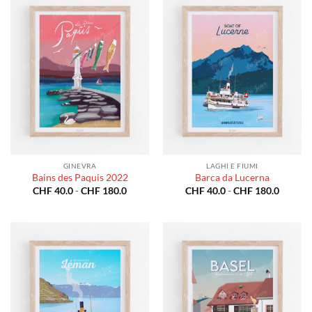
a
a
CHF 180.0
CHF 18
GINEVRA
LAGHI E FIUMI
Bains des Paquis 2022
Barca da Lucerna
Fascia
Fascia
CHF
40.0
-
CHF
180.0
CHF
40.0
-
CHF
180.0
di
di
prezzo:
prezzo:
da
da
CHF 40.0
CHF 40
a
a
CHF 180.0
CHF 18