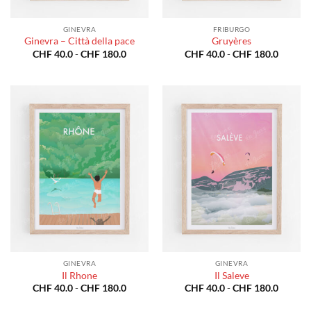
GINEVRA
FRIBURGO
Ginevra – Città della pace
Gruyères
Fascia
Fascia
CHF
40.0
-
CHF
180.0
CHF
40.0
-
CHF
180.0
di
di
prezzo:
prezzo:
da
da
CHF 40.0
CHF 40
a
a
CHF 180.0
CHF 18
GINEVRA
GINEVRA
Il Rhone
Il Saleve
Fascia
Fascia
CHF
40.0
-
CHF
180.0
CHF
40.0
-
CHF
180.0
di
di
prezzo:
prezzo: