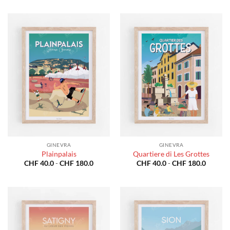
prezzo:
prezzo:
da
da
CHF 40.0
CHF 40
a
a
CHF 180.0
CHF 18
GINEVRA
GINEVRA
Plainpalais
Quartiere di Les Grottes
Fascia
Fascia
CHF
40.0
-
CHF
180.0
CHF
40.0
-
CHF
180.0
di
di
prezzo:
prezzo:
da
da
CHF 40.0
CHF 40
a
a
CHF 180.0
CHF 18