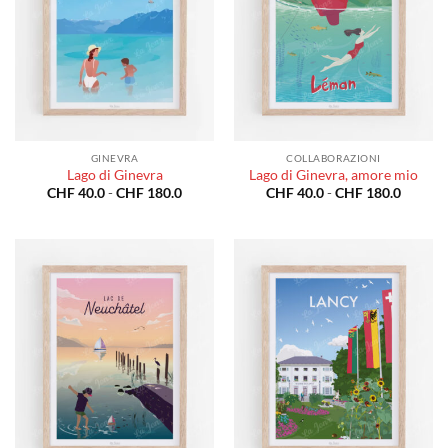
GINEVRA
COLLABORAZIONI
Lago di Ginevra
Lago di Ginevra, amore mio
Fascia
Fascia
CHF
40.0
-
CHF
180.0
CHF
40.0
-
CHF
180.0
di
di
prezzo:
prezzo:
da
da
CHF 40.0
CHF 40
a
a
CHF 180.0
CHF 18