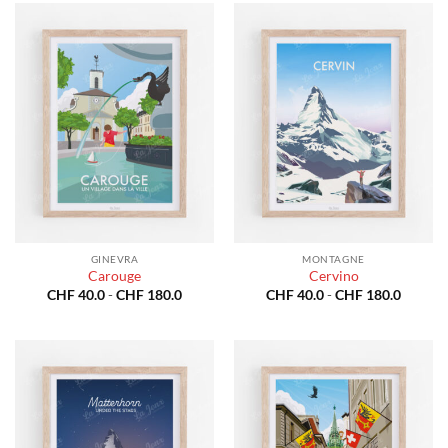
a
CHF 40.0
CHF 18
a
CHF 180.0
GINEVRA
MONTAGNE
Carouge
Cervino
Fascia
Fascia
CHF
40.0
-
CHF
180.0
CHF
40.0
-
CHF
180.0
di
di
prezzo:
prezzo:
da
da
CHF 40.0
CHF 40
a
a
CHF 180.0
CHF 18