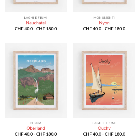
LAGHI E FIUMI
MONUMENTI
Neuchatel
Nyon
Fascia
Fascia
CHF
40.0
-
CHF
180.0
CHF
40.0
-
CHF
180.0
di
di
prezzo:
prezzo:
da
da
CHF 40.0
CHF 40
a
a
CHF 180.0
CHF 18
BERNA
LAGHI E FIUMI
Oberland
Ouchy
Fascia
Fascia
CHF
40.0
-
CHF
180.0
CHF
40.0
-
CHF
180.0
di
di