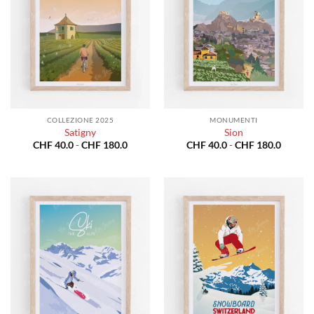
COLLEZIONE 2025
MONUMENTI
Satigny
Sion
Fascia
Fascia
CHF
40.0
-
CHF
180.0
CHF
40.0
-
CHF
180.0
di
di
prezzo:
prezzo:
da
da
CHF 40.0
CHF 40
a
a
CHF 180.0
CHF 18