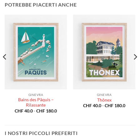
POTREBBE PIACERTI ANCHE
GINEVRA
GINEVRA
Bains des Pâquis –
Thônex
Rilassante
Fascia
CHF
40.0
-
CHF
180.0
di
a
Fascia
CHF
40.0
-
CHF
180.0
prezzo:
di
da
o:
prezzo:
CHF 40
da
a
0.0
CHF 40.0
CHF 18
a
I NOSTRI PICCOLI PREFERITI
80.0
CHF 180.0