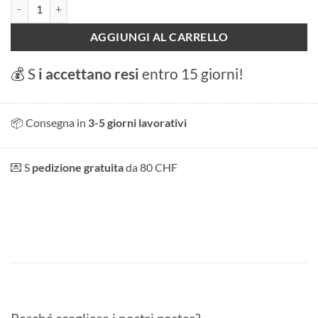
Bain des Paquis quantità
AGGIUNGI AL CARRELLO
💰 S
i accettano resi
entro 15 giorni!
📦 Consegna in
3-5 giorni lavorativi
💌 S
pedizione gratuita
da 80 CHF