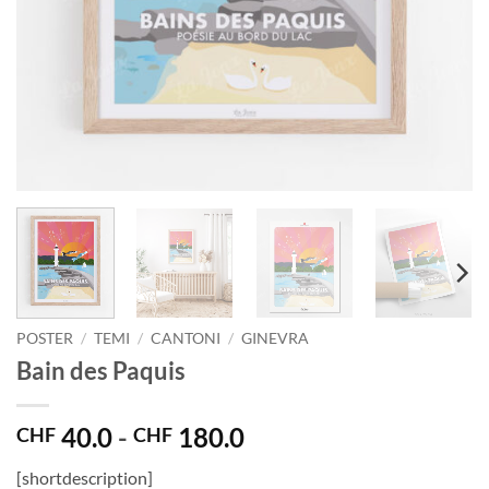
POSTER
/
TEMI
/
CANTONI
/
GINEVRA
Bain des Paquis
Fascia
40.0
-
180.0
CHF
CHF
di
[shortdescription]
prezzo: