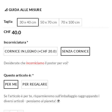
da
📐 GUIDA ALLE MISURE
CHF 40.0
a
Taglia
30 x 40 cm
50 x 70 cm
70 x 100 cm
CHF 180.0
CHF
40.0
Incorniciatura *
CORNICE IN LEGNO (+CHF 20.0)
SENZA CORNICE
Desiderate che
incorniciamo
il poster per voi?
Questo articolo è: *
PER ME
PER REGALARE
Se l'articolo è per te, risparmieremo sull'imballaggio raggruppando i
diversi articoli - pensiamo al pianeta! 🌍