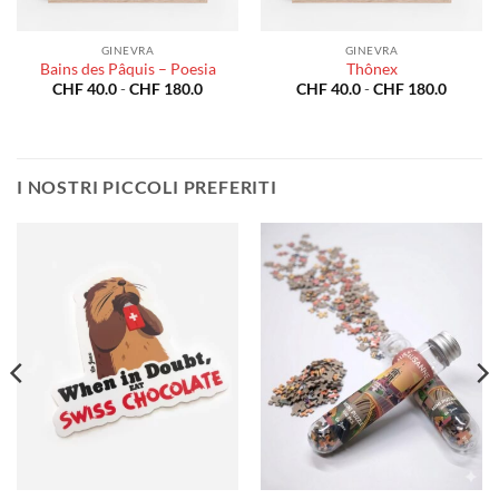
GINEVRA
GINEVRA
Bains des Pâquis – Poesia
Thônex
a
Fascia
Fascia
CHF
40.0
-
CHF
180.0
CHF
40.0
-
CHF
180.0
di
di
o:
prezzo:
prezzo:
da
da
0.0
CHF 40.0
CHF 40
a
a
80.0
CHF 180.0
CHF 18
I NOSTRI PICCOLI PREFERITI