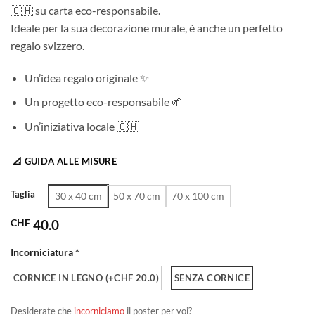
🇨🇭 su carta eco-responsabile.
da
Ideale per la sua decorazione murale, è anche un perfetto
CHF 40.0
regalo svizzero.
a
CHF 180.0
Un’idea regalo originale ✨
Un progetto eco-responsabile 🌱
Un’iniziativa locale 🇨🇭
📐 GUIDA ALLE MISURE
Taglia
30 x 40 cm
50 x 70 cm
70 x 100 cm
CHF
40.0
Incorniciatura *
CORNICE IN LEGNO (+CHF 20.0)
SENZA CORNICE
Desiderate che
incorniciamo
il poster per voi?