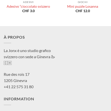
ADESIVI
GIOCHI
Adesivo “cioccolato svizzero
Mini puzzle Losanna
CHF
3.0
CHF
12.0
À PROPOS
La Jonx è uno studio grafico
svizzero con sede a Ginevra 🦢
🇨🇭
Rue des rois 17
1205 Ginevra
+41 22 575 31 80
INFORMATION