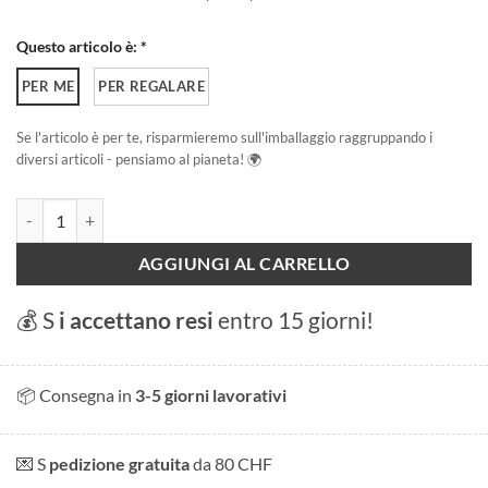
Questo articolo è: *
PER ME
PER REGALARE
Se l'articolo è per te, risparmieremo sull'imballaggio raggruppando i
diversi articoli - pensiamo al pianeta! 🌍
Estate a Les Pâquis quantità
AGGIUNGI AL CARRELLO
💰 S
i accettano resi
entro 15 giorni!
📦 Consegna in
3-5 giorni lavorativi
💌 S
pedizione gratuita
da 80 CHF