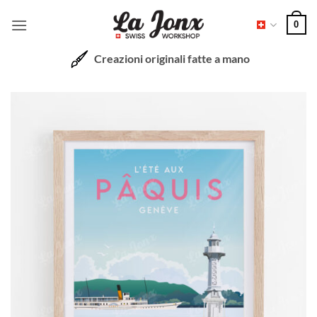
Salta
0
ai
contenuti
Creazioni originali fatte a mano