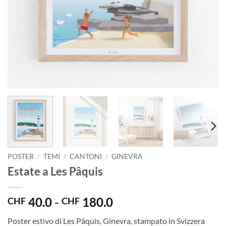
POSTER
/
TEMI
/
CANTONI
/
GINEVRA
Estate a Les Pâquis
Fascia
40.0
-
180.0
CHF
CHF
di
Poster estivo di Les Pâquis, Ginevra, stampato in Svizzera
prezzo: