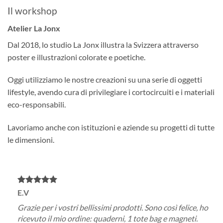
Il workshop
Atelier La Jonx
Dal 2018, lo studio La Jonx illustra la Svizzera attraverso
poster e illustrazioni colorate e poetiche.
Oggi utilizziamo le nostre creazioni su una serie di oggetti
lifestyle, avendo cura di privilegiare i cortocircuiti e i materiali
eco-responsabili.
Lavoriamo anche con istituzioni e aziende su progetti di tutte
le dimensioni.
E.V
A.C
Grazie per i vostri bellissimi prodotti. Sono così felice, ho
Non 
è
ricevuto il mio ordine: quaderni, 1 tote bag e magneti.
un p