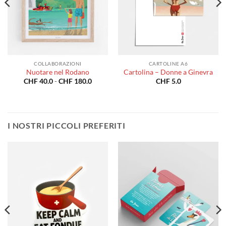
COLLABORAZIONI
CARTOLINE A6
Nuotare nel Rodano
Cartolina – Donne a Ginevra
a
Fascia
CHF
40.0
-
CHF
180.0
CHF
5.0
di
o:
prezzo:
da
0.0
CHF 40.0
a
80.0
CHF 180.0
I NOSTRI PICCOLI PREFERITI