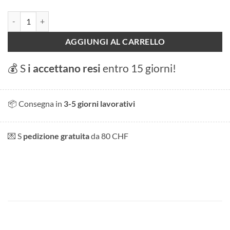
Cartolina - Barche sul lago di Ginevra quantità
AGGIUNGI AL CARRELLO
💰 S
i accettano resi
entro 15 giorni!
📦 Consegna in
3-5 giorni lavorativi
💌 S
pedizione gratuita
da 80 CHF