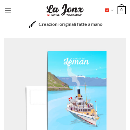
Salta
0
ai
contenuti
Creazioni originali fatte a mano