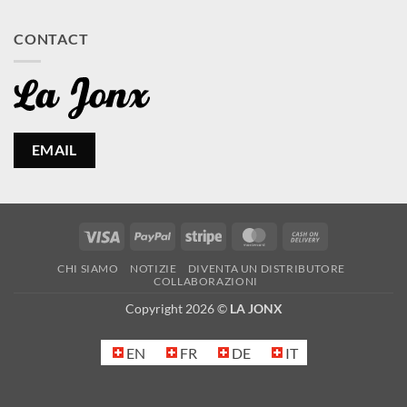
CONTACT
EMAIL
Visa
PayPal
Stripe
MasterCard
Cash
On
CHI SIAMO
NOTIZIE
DIVENTA UN DISTRIBUTORE
Delivery
COLLABORAZIONI
Copyright 2026 ©
LA JONX
EN
FR
DE
IT