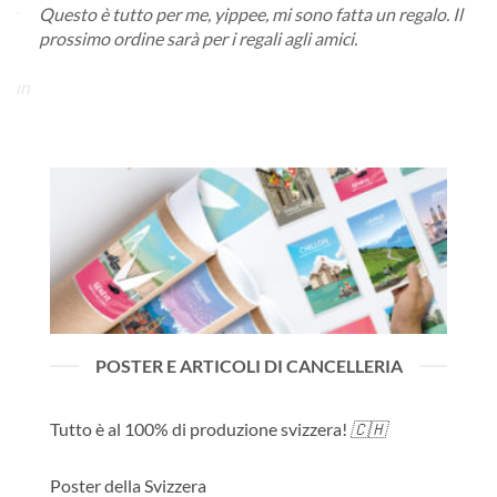
er
Questo è tutto per me, yippee, mi sono fatta un regalo. Il
qual
prossimo ordine sarà per i regali agli amici.
ordi
pote
a un
funz
la l
o.
loro
POSTER E ARTICOLI DI CANCELLERIA
Tutto è al 100% di produzione svizzera!
🇨🇭
Poster della Svizzera