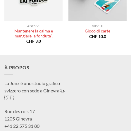
ADESIVI
GIOCHI
Mantenere la calma e
Gioco di carte
mangiare la fonduta”.
CHF
10.0
CHF
3.0
À PROPOS
La Jonx è uno studio grafico
svizzero con sede a Ginevra 🦢
🇨🇭
Rue des rois 17
1205 Ginevra
+41 22 575 31 80