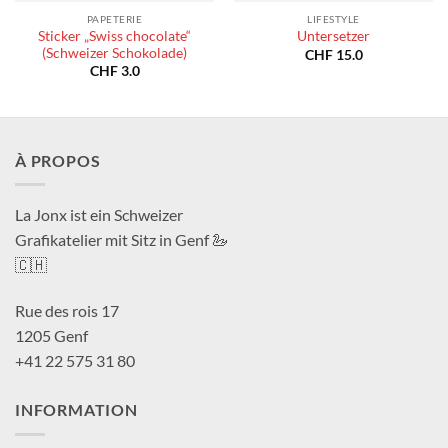
PAPETERIE
LIFESTYLE
Sticker „Swiss chocolate“
Untersetzer
(Schweizer Schokolade)
CHF
15.0
CHF
3.0
À PROPOS
La Jonx ist ein Schweizer
Grafikatelier mit Sitz in Genf 🦢
🇨🇭
Rue des rois 17
1205 Genf
+41 22 575 31 80
INFORMATION