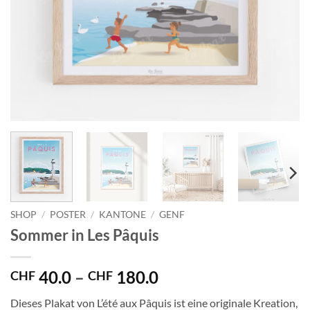
SHOP
/
POSTER
/
KANTONE
/
GENF
Sommer in Les Pâquis
Preisspanne:
40.0
–
180.0
CHF
CHF
CHF 40.0
Dieses Plakat von L’été aux Pâquis ist eine originale Kreation,
bis