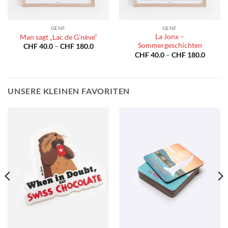
GENF
GENF
La Jonx –
Man sagt „Lac de G’nève“
Sommergeschichten
spanne:
Preisspanne:
CHF
40.0
–
CHF
180.0
40.0
CHF 40.0
Preiss
CHF
40.0
–
CHF
180.0
bis
CHF 40
180.0
CHF 180.0
bis
CHF 18
UNSERE KLEINEN FAVORITEN