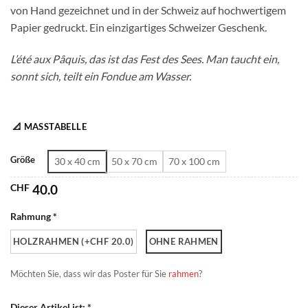
von Hand gezeichnet und in der Schweiz auf hochwertigem
CHF 180.0
Papier gedruckt. Ein einzigartiges Schweizer Geschenk.
L’été aux Pâquis, das ist das Fest des Sees. Man taucht ein,
sonnt sich, teilt ein Fondue am Wasser.
📐 MASSTABELLE
Größe
30 x 40 cm
50 x 70 cm
70 x 100 cm
CHF
40.0
Rahmung *
HOLZRAHMEN (+CHF 20.0)
OHNE RAHMEN
Möchten Sie, dass wir das Poster für Sie
rahmen
?
Dieser Artikel ist: *