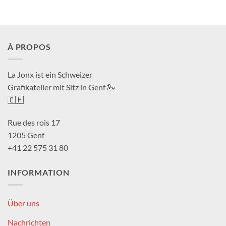
À PROPOS
La Jonx ist ein Schweizer
Grafikatelier mit Sitz in Genf 🦢
🇨🇭
Rue des rois 17
1205 Genf
+41 22 575 31 80
INFORMATION
Über uns
Nachrichten