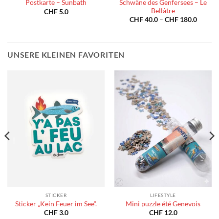
Schwäne des Genfersees – Le
Postkarte – Sunbath
Bellâtre
spanne:
CHF
5.0
40.0
Preiss
CHF
40.0
–
CHF
180.0
CHF 40
180.0
bis
CHF 18
UNSERE KLEINEN FAVORITEN
STICKER
LIFESTYLE
Sticker „Kein Feuer im See“.
Mini puzzle été Genevois
CHF
3.0
CHF
12.0