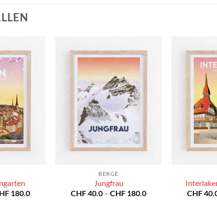
ALLEN
N
BERGE
ngarten
Jungfrau
Interlak
Preisspanne:
Preisspanne:
HF
180.0
CHF
40.0
–
CHF
180.0
CHF
40.
CHF 40.0
CHF 40.0
bis
bis
CHF 180.0
CHF 180.0