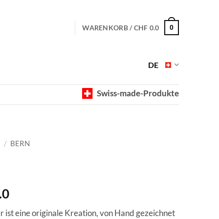
WARENKORB /
CHF
0.0
0
DE
Swiss-made-Produkte
E
/
BERN
Preisspanne:
.0
CHF 40.0
ist eine originale Kreation, von Hand gezeichnet
bis