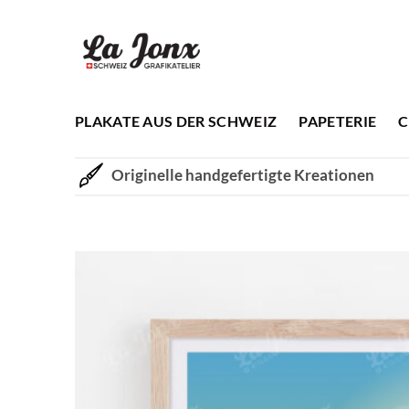
Zum
Inhalt
springen
PLAKATE AUS DER SCHWEIZ
PAPETERIE
C
Originelle handgefertigte Kreationen