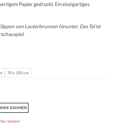
ertigem Papier gedruckt. Ein einzigartiges
CHF 180.0
Klippen von Lauterbrunnen hinunter. Das Tal ist
schauspiel.
cm
70 x 100 cm
OHNE RAHMEN
 Sie
rahmen
?