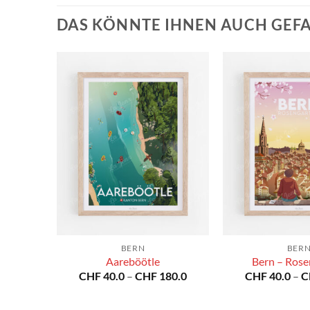
DAS KÖNNTE IHNEN AUCH GEF
BERN
BER
Aareböötle
Bern – Rose
Preisspanne:
Preisspanne:
80.0
CHF
40.0
–
CHF
180.0
CHF
40.0
–
C
CHF 40.0
CHF 40.0
bis
bis
CHF 180.0
CHF 180.0