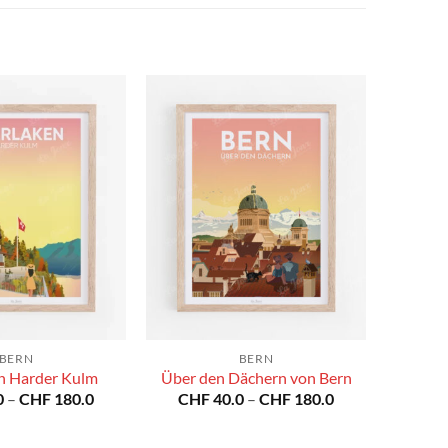
BERN
BERN
en Harder Kulm
Über den Dächern von Bern
Preisspanne:
Preisspanne:
0
–
CHF
180.0
CHF
40.0
–
CHF
180.0
CHF 40.0
CHF 40.0
bis
bis
CHF 180.0
CHF 180.0