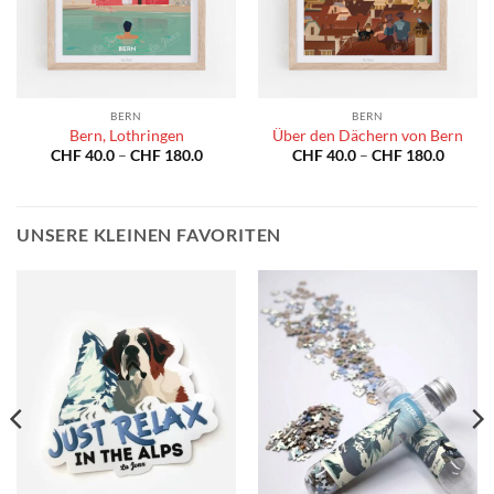
BERN
BERN
Bern, Lothringen
Über den Dächern von Bern
spanne:
Preisspanne:
Preiss
CHF
40.0
–
CHF
180.0
CHF
40.0
–
CHF
180.0
40.0
CHF 40.0
CHF 40
bis
bis
180.0
CHF 180.0
CHF 18
UNSERE KLEINEN FAVORITEN