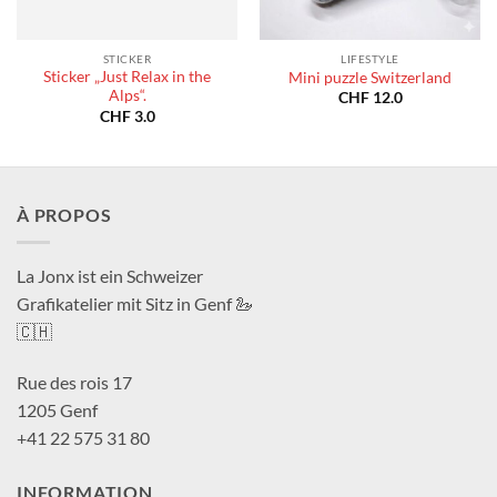
STICKER
LIFESTYLE
Sticker „Just Relax in the
Mini puzzle Switzerland
Alps“.
CHF
12.0
CHF
3.0
À PROPOS
La Jonx ist ein Schweizer
Grafikatelier mit Sitz in Genf 🦢
🇨🇭
Rue des rois 17
1205 Genf
+41 22 575 31 80
INFORMATION