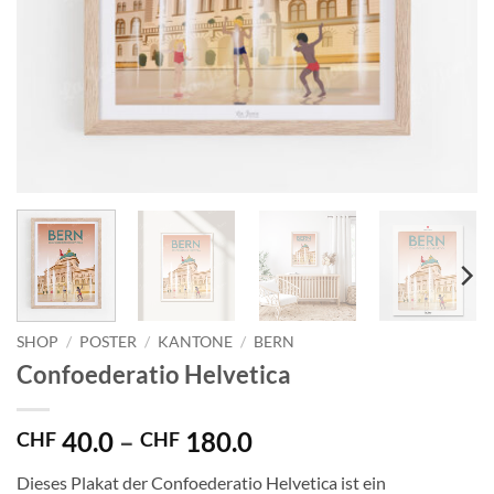
SHOP
/
POSTER
/
KANTONE
/
BERN
Confoederatio Helvetica
Preisspanne:
40.0
–
180.0
CHF
CHF
CHF 40.0
Dieses Plakat der Confoederatio Helvetica ist ein
bis