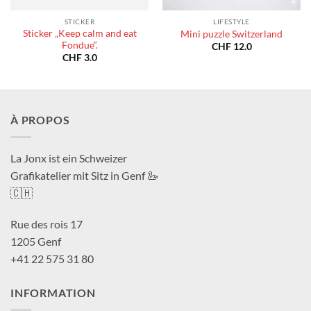
STICKER
LIFESTYLE
Sticker „Keep calm and eat
Mini puzzle Switzerland
Fondue“.
CHF
12.0
CHF
3.0
À PROPOS
La Jonx ist ein Schweizer
Grafikatelier mit Sitz in Genf 🦢
🇨🇭
Rue des rois 17
1205 Genf
+41 22 575 31 80
INFORMATION