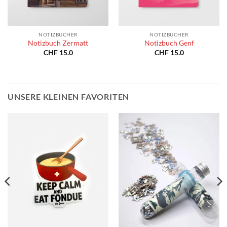
NOTIZBÜCHER
NOTIZBÜCHER
Notizbuch Zermatt
Notizbuch Genf
CHF
15.0
CHF
15.0
spanne:
40.0
180.0
UNSERE KLEINEN FAVORITEN