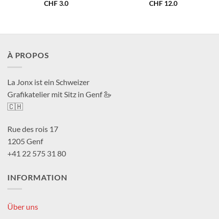
CHF
3.0
CHF
12.0
À PROPOS
La Jonx ist ein Schweizer
Grafikatelier mit Sitz in Genf 🦢
🇨🇭
Rue des rois 17
1205 Genf
+41 22 575 31 80
INFORMATION
Über uns