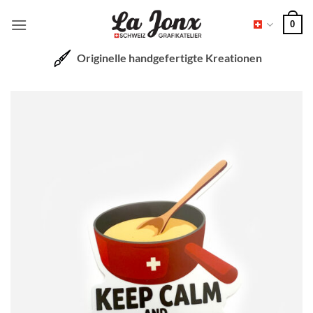
Zum
0
Inhalt
springen
Originelle handgefertigte Kreationen