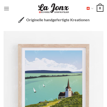
Zum
0
Inhalt
springen
Originelle handgefertigte Kreationen