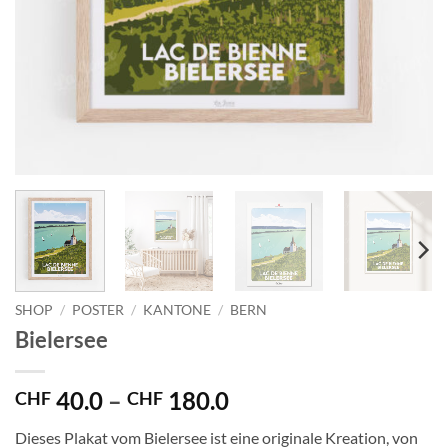
SHOP
/
POSTER
/
KANTONE
/
BERN
Bielersee
Preisspanne:
40.0
–
180.0
CHF
CHF
CHF 40.0
Dieses Plakat vom Bielersee ist eine originale Kreation, von
bis