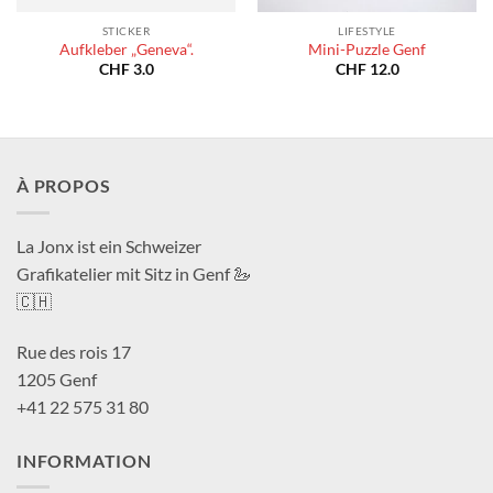
STICKER
LIFESTYLE
Aufkleber „Geneva“.
Mini-Puzzle Genf
CHF
3.0
CHF
12.0
À PROPOS
La Jonx ist ein Schweizer
Grafikatelier mit Sitz in Genf 🦢
🇨🇭
Rue des rois 17
1205 Genf
+41 22 575 31 80
INFORMATION