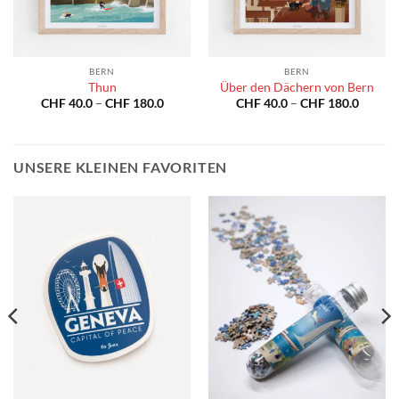
BERN
BERN
Thun
Über den Dächern von Bern
spanne:
Preisspanne:
Preiss
CHF
40.0
–
CHF
180.0
CHF
40.0
–
CHF
180.0
40.0
CHF 40.0
CHF 40
bis
bis
180.0
CHF 180.0
CHF 18
UNSERE KLEINEN FAVORITEN