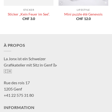
STICKER
LIFESTYLE
Sticker „Kein Feuer im See“.
Mini puzzle été Genevois
CHF
3.0
CHF
12.0
À PROPOS
La Jonx ist ein Schweizer
Grafikatelier mit Sitz in Genf 🦢
🇨🇭
Rue des rois 17
1205 Genf
+41 22 575 31 80
INFORMATION