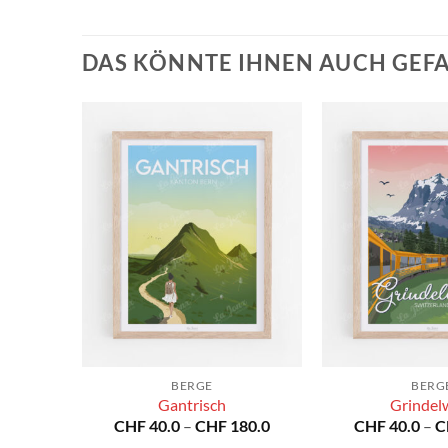
DAS KÖNNTE IHNEN AUCH GEF
BERGE
BERG
Gantrisch
Grindel
Preisspanne:
Preisspanne:
80.0
CHF
40.0
–
CHF
180.0
CHF
40.0
–
C
CHF 40.0
CHF 40.0