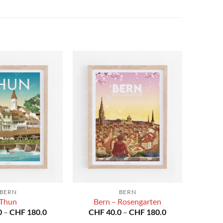
BERN
BERN
Thun
Bern – Rosengarten
Preisspanne:
Preisspanne:
0
–
CHF
180.0
CHF
40.0
–
CHF
180.0
CHF 40.0
CHF 40.0