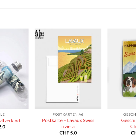
bis
bis
CHF 180.0
CHF 180.0
YLE
POSTKARTEN A6
GESCH
Postkarte – Lavaux Swiss
Geschi
witzerland
riviera
Ch
.0
CHF
5.0
C