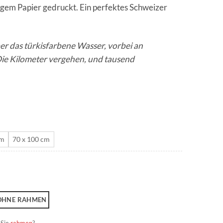
igem Papier gedruckt. Ein perfektes Schweizer
CHF 180.0
er das türkisfarbene Wasser, vorbei an
ie Kilometer vergehen, und tausend
cm
70 x 100 cm
OHNE RAHMEN
 Sie
rahmen
?