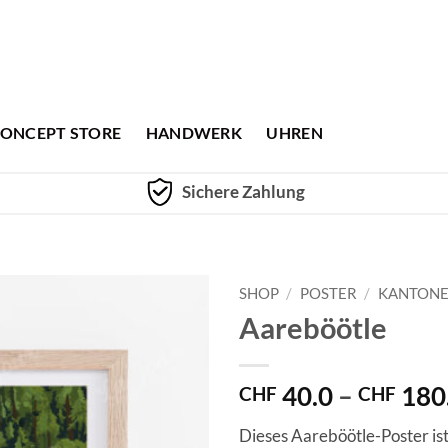
ONCEPT STORE
HANDWERK
UHREN
Sichere Zahlung
SHOP
/
POSTER
/
KANTON
Aareböötle
40.0
–
180
CHF
CHF
Dieses Aareböötle-Poster is