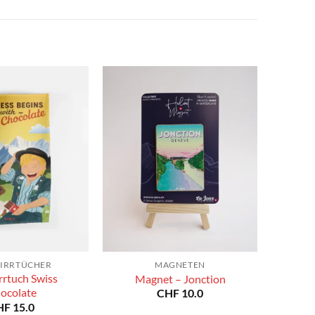
bis
bis
CHF 180.0
CHF 180.0
IRRTÜCHER
MAGNETEN
rrtuch Swiss
Magnet – Jonction
ocolate
CHF
10.0
HF
15.0