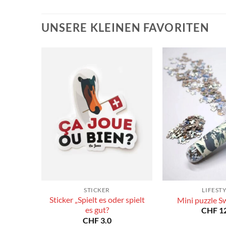
bis
bis
CHF 180.0
CHF 180.0
UNSERE KLEINEN FAVORITEN
STICKER
LIFEST
Sticker „Spielt es oder spielt
Mini puzzle S
es gut?
CHF
12
CHF
3.0