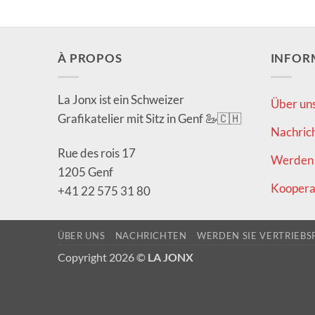
À PROPOS
INFOR
La Jonx ist ein Schweizer
Über un
Grafikatelier mit Sitz in Genf 🦢🇨🇭
Nachric
Rue des rois 17
Werden 
1205 Genf
Koopera
+41 22 575 31 80
ÜBER UNS
NACHRICHTEN
WERDEN SIE VERTRIEBS
Copyright 2026 ©
LA JONX