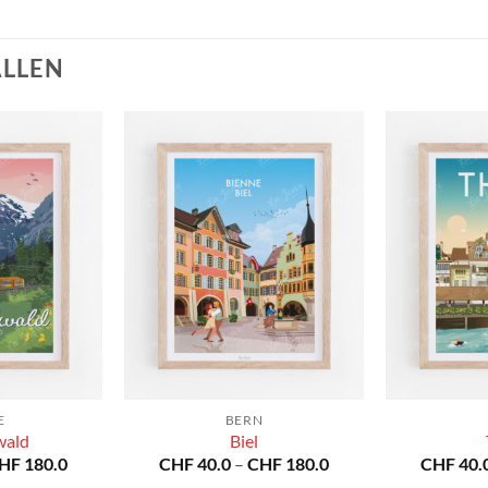
ALLEN
E
BERN
wald
Biel
Preisspanne:
Preisspanne:
HF
180.0
CHF
40.0
–
CHF
180.0
CHF
40.
CHF 40.0
CHF 40.0