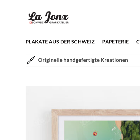
Zum
Inhalt
springen
PLAKATE AUS DER SCHWEIZ
PAPETERIE
C
Originelle handgefertigte Kreationen