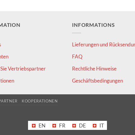
MATION
INFORMATIONS
s
Lieferungen und Rücksendu
hten
FAQ
Sie Vertriebspartner
Rechtliche Hinweise
tionen
Geschäftsbedingungen
PARTNER
KOOPERATIONEN
EN
FR
DE
IT