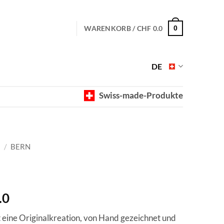
WARENKORB /
CHF
0.0
0
DE
Swiss-made-Produkte
E
/
BERN
Preisspanne:
.0
CHF 40.0
t eine Originalkreation, von Hand gezeichnet und
bis