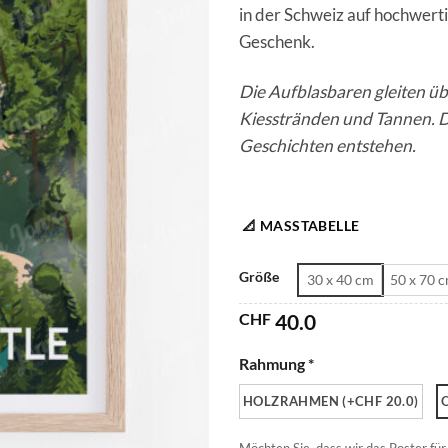
in der Schweiz auf hochwert
Geschenk.
Die Aufblasbaren gleiten üb
Kiesstränden und Tannen. D
Geschichten entstehen.
📐 MASSTABELLE
Größe
30 x 40 cm
50 x 70 
CHF
40.0
Rahmung *
HOLZRAHMEN (+CHF 20.0)
Möchten Sie, dass wir das Poster für