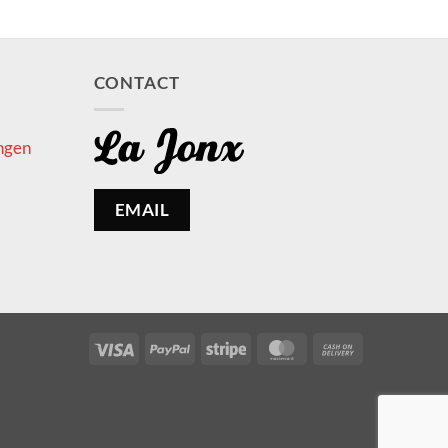
CONTACT
ngen
EMAIL
Visa
PayPal
Stripe
MasterCard
Cash
On
Delivery