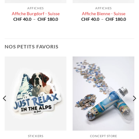
AFFICHES
AFFICHES
Affiche Burgdorf - Suisse
Affiche Bienne - Suisse
Plage
Plage
CHF
40.0
–
CHF
180.0
CHF
40.0
–
CHF
180.0
de
de
e
prix :
prix :
CHF 40.0
CHF 4
à
à
40.0
CHF 180.0
CHF 1
180.0
NOS PETITS FAVORIS
STICKERS
CONCEPT STORE