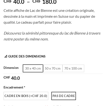
Plage
40.0
–
180.0
CHF
CHF
de
Cette affiche de Lac de Bienne est une création originale,
prix :
dessinée à la main et imprimée en Suisse sur du papier de
CHF 40.0
qualité. Le cadeau parfait pour faire plaisir.
à
CHF 180.0
Découvrez la sérénité pittoresque du lac de Bienne à travers
notre poster du même nom.
📐 GUIDE DES DIMENSIONS
Dimension
30 x 40 cm
50 x 70 cm
70 x 100 cm
CHF
40.0
Encadrement *
CADRE EN BOIS (+CHF 20.0)
PAS DE CADRE