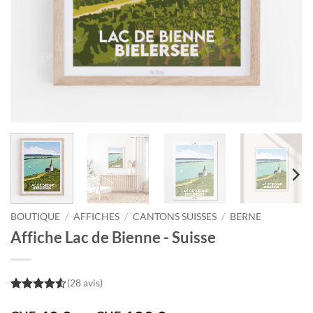
BOUTIQUE
/
AFFICHES
/
CANTONS SUISSES
/
BERNE
Affiche Lac de Bienne - Suisse
(28 avis)
4.5
out of
5