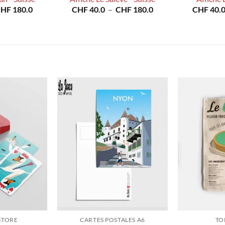
Plage
Plage
CHF
180.0
CHF
40.0
–
CHF
180.0
CHF
40.
de
de
prix :
prix :
CHF 40.0
CHF 40.0
à
à
CHF 180.0
CHF 180.0
STORE
CARTES POSTALES A6
TO