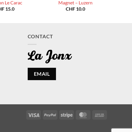
on Le Carac
Magnet – Luzern
HF
15.0
CHF
10.0
CONTACT
EMAIL
Visa
PayPal
Stripe
MasterCard
Cash
On
Delivery