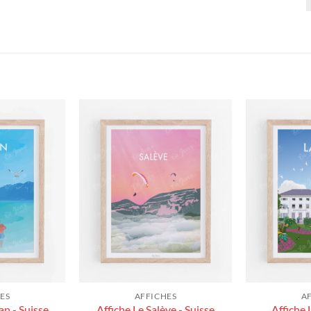
ES
AFFICHES
A
an - Suisse
Affiche Le Salève - Suisse
Affiche 