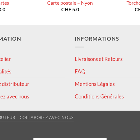
artes
Carte postale – Nyon
Torch
.0
CHF
5.0
C
MATION
INFORMATIONS
elier
Livraisons et Retours
alités
FAQ
distributeur
Mentions Légales
ez avec nous
Conditions Générales
BUTEUR
COLLABOREZ AVEC NOUS