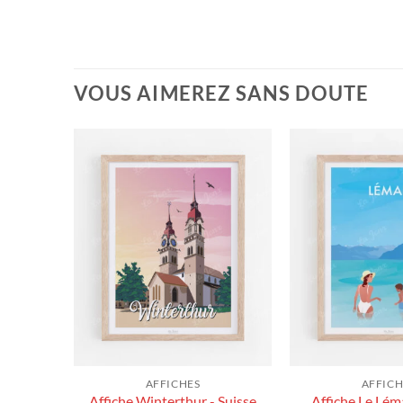
VOUS AIMEREZ SANS DOUTE
AFFICHES
AFFICH
éman -
Affiche Winterthur - Suisse
Affiche Le Lém