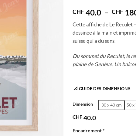
4
out of
5
40.0
–
18
CHF
CHF
Cette affiche de Le Reculet –
dessinée à la main et imprim
suisse qui a du sens.
Du sommet du Reculet, le re
plaine de Genève. Un balcon 
📐 GUIDE DES DIMENSIONS
Dimension
30 x 40 cm
50 x
CHF
40.0
Encadrement *