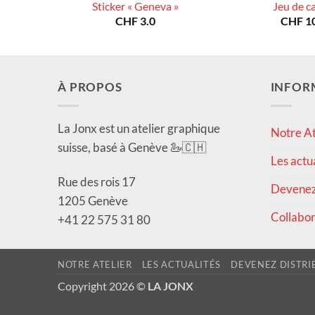
Sticker « Geneva »
Jeu de c
CHF
3.0
CHF
10
À PROPOS
INFOR
La Jonx est un atelier graphique
Notre At
suisse, basé à Genève 🦢🇨🇭
Les actu
Rue des rois 17
Devenez 
1205 Genève
Collabor
+41 22 575 31 80
NOTRE ATELIER
LES ACTUALITÉS
DEVENEZ DISTRI
Copyright 2026 ©
LA JONX