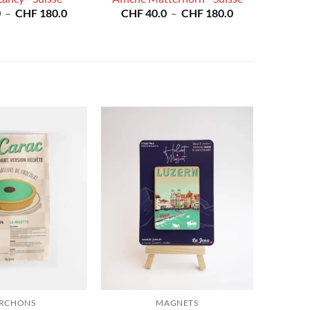
Plage
Plage
0
–
CHF
180.0
CHF
40.0
–
CHF
180.0
de
de
prix :
prix :
CHF 40.0
CHF 40.0
à
à
CHF 180.0
CHF 180.0
RCHONS
MAGNETS