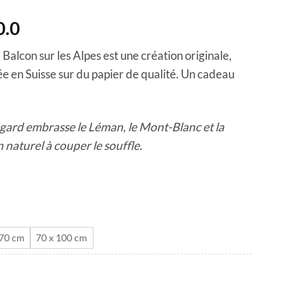
Plage
0.0
de
 Balcon sur les Alpes est une création originale,
prix :
ée en Suisse sur du papier de qualité. Un cadeau
CHF 40.0
à
CHF 180.0
gard embrasse le Léman, le Mont-Blanc et la
naturel à couper le souffle.
 70 cm
70 x 100 cm