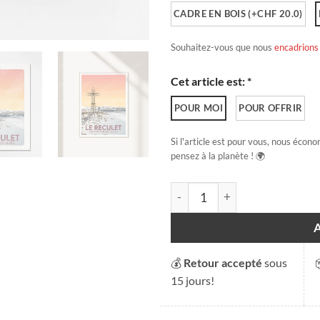
CADRE EN BOIS (+CHF 20.0)
Souhaitez-vous que nous
encadrions
Cet article est: *
POUR MOI
POUR OFFRIR
Si l'article est pour vous, nous écono
pensez à la planète ! 🌍
quantité de Le Reculet - Balco
💰
Retour accepté
sous
15 jours!