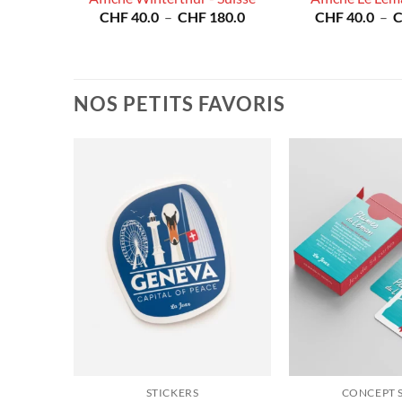
Plage
CHF
40.0
–
CHF
180.0
CHF
40.0
–
de
Plage
80.0
prix :
de
CHF 40.0
prix :
à
CHF 40.0
CHF 180.0
à
NOS PETITS FAVORIS
CHF 180.0
STICKERS
CONCEPT 