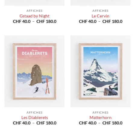
AFFICHES
AFFICHES
Gstaad by Night
Le Cervin
Plage
Plage
CHF
40.0
–
CHF
180.0
CHF
40.0
–
CHF
180.0
de
de
prix :
prix :
CHF 40.0
CHF 4
à
à
CHF 180.0
CHF 1
AFFICHES
AFFICHES
Les Diablerets
Matterhorn
Plage
Plage
CHF
40.0
–
CHF
180.0
CHF
40.0
–
CHF
180.0
de
de
prix :
prix :
CHF 40.0
CHF 4