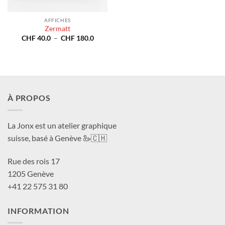
AFFICHES
Zermatt
Plage
CHF
40.0
–
CHF
180.0
de
prix :
CHF 40.0
à
CHF 180.0
À PROPOS
La Jonx est un atelier graphique
suisse, basé à Genève 🦢🇨🇭
Rue des rois 17
1205 Genève
+41 22 575 31 80
INFORMATION