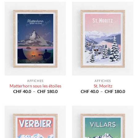
à
à
CHF 180.0
CHF 1
AFFICHES
AFFICHES
Matterhorn sous les étoiles
St. Moritz
Plage
Plage
CHF
40.0
–
CHF
180.0
CHF
40.0
–
CHF
180.0
de
de
prix :
prix :
CHF 40.0
CHF 4
à
à
CHF 180.0
CHF 1