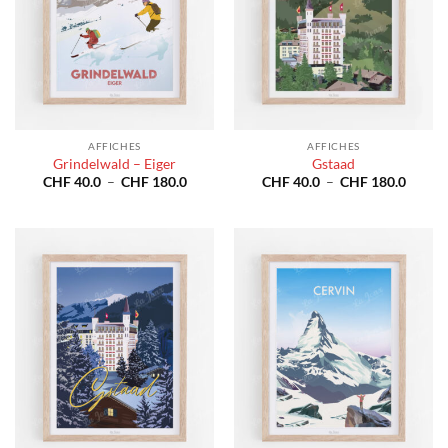
AFFICHES
AFFICHES
Grindelwald – Eiger
Gstaad
Plage
Plage
CHF
40.0
–
CHF
180.0
CHF
40.0
–
CHF
180.0
de
de
prix :
prix :
CHF 40.0
CHF 4
à
à
CHF 180.0
CHF 1