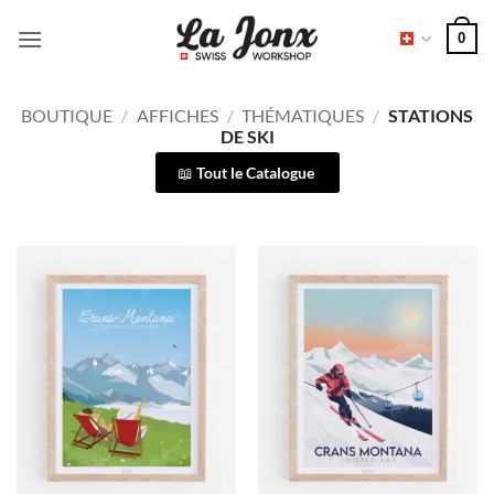
Passer
0
au
contenu
BOUTIQUE
/
AFFICHES
/
THÉMATIQUES
/
STATIONS
DE SKI
Tout le Catalogue