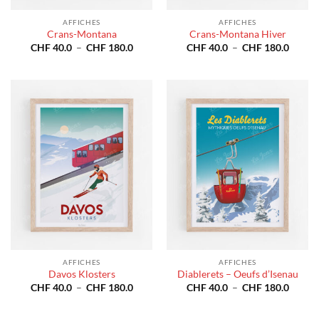
AFFICHES
AFFICHES
Crans-Montana
Crans-Montana Hiver
Plage
Plage
CHF
40.0
–
CHF
180.0
CHF
40.0
–
CHF
180.0
de
de
prix :
prix :
CHF 40.0
CHF 4
à
à
CHF 180.0
CHF 1
AFFICHES
AFFICHES
Davos Klosters
Diablerets – Oeufs d’Isenau
Plage
Plage
CHF
40.0
–
CHF
180.0
CHF
40.0
–
CHF
180.0
de
de
prix :
prix :
CHF 40.0
CHF 4