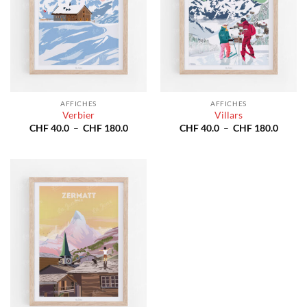
AFFICHES
AFFICHES
Verbier
Villars
Plage
Plage
CHF
40.0
–
CHF
180.0
CHF
40.0
–
CHF
180.0
de
de
prix :
prix :
CHF 40.0
CHF 4
à
à
CHF 180.0
CHF 1