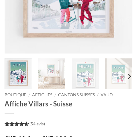
BOUTIQUE
/
AFFICHES
/
CANTONS SUISSES
/
VAUD
Affiche Villars - Suisse
(54 avis)
4.5
out of
5