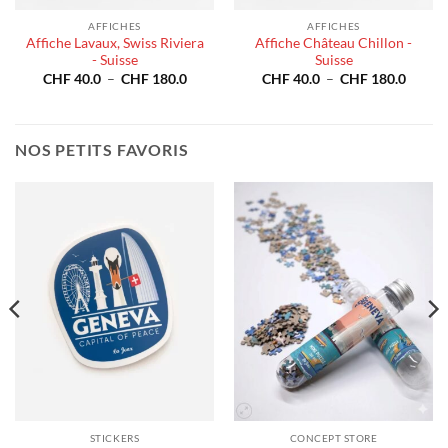
AFFICHES
AFFICHES
Affiche Lavaux, Swiss Riviera
Affiche Château Chillon -
- Suisse
Suisse
e
Plage
Plage
CHF
40.0
–
CHF
180.0
CHF
40.0
–
CHF
180.0
de
de
prix :
prix :
40.0
CHF 40.0
CHF 4
à
à
180.0
CHF 180.0
CHF 1
NOS PETITS FAVORIS
STICKERS
CONCEPT STORE