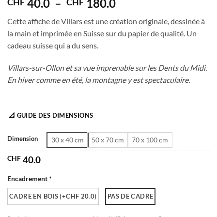
Plage
40.0
–
180.0
CHF
CHF
de
Cette affiche de Villars est une création originale, dessinée à
prix :
la main et imprimée en Suisse sur du papier de qualité. Un
CHF 40.0
cadeau suisse qui a du sens.
à
CHF 180.0
Villars-sur-Ollon et sa vue imprenable sur les Dents du Midi.
En hiver comme en été, la montagne y est spectaculaire.
📐 GUIDE DES DIMENSIONS
Dimension
30 x 40 cm
50 x 70 cm
70 x 100 cm
CHF
40.0
Encadrement *
CADRE EN BOIS (+CHF 20.0)
PAS DE CADRE