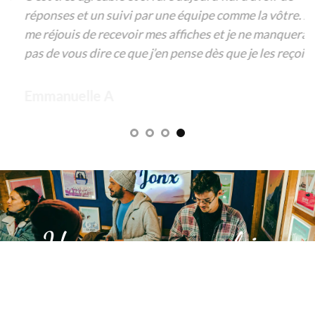
réponses et un suivi par une équipe comme la vôtre. Je
me réjouis de recevoir mes affiches et je ne manquerai
pas de vous dire ce que j’en pense dès que je les reçois.
Emmanuelle A
« Un voyage graphique
unique en Suisse »