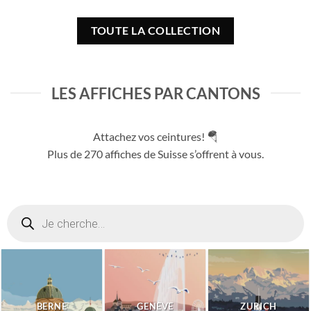
prix :
prix :
0.0
CHF 40.0
CHF 4
à
à
TOUTE LA COLLECTION
80.0
CHF 180.0
CHF 1
LES AFFICHES PAR CANTONS
Attachez vos ceintures! 🪂
Plus de 270 affiches de Suisse s’offrent à vous.
Recherche
de
produits
BERNE
GENÈVE
ZURICH