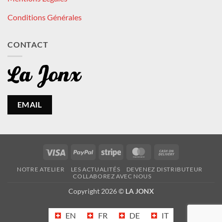
Conditions Générales
CONTACT
EMAIL
Visa
PayPal
Stripe
MasterCard
Cash
On
NOTRE ATELIER
LES ACTUALITÉS
DEVENEZ DISTRIBUTEUR
Delivery
COLLABOREZ AVEC NOUS
Copyright 2026 ©
LA JONX
EN
FR
DE
IT