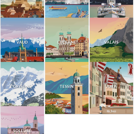
VAUD
LUCERNE
VALAIS
GRISONS
TESSIN
JURA
SOLEURE