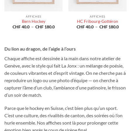
AFFICHES
AFFICHES
Bern Hockey
HC Fribourg-Gottéron
Plage
Plage
CHF
40.0
–
CHF
180.0
CHF
40.0
–
CHF
180.0
de
de
e
prix :
prix :
CHF 40.0
CHF 4
à
à
40.0
CHF 180.0
CHF 1
Du lion au dragon, de l’aigle à l’ours
180.0
Chaque affiche est dessinée à la main dans notre atelier de
Genève, avec le style qui fait La Jonx : un mélange de poésie,
de couleurs vibrantes et d’esprit vintage. On ne cherche pas à
reproduire un logo ou une photo d’équipe — on cherche à
capturer l’âme d’un club, l’ambiance d’une patinoire, le frisson
d’un soir de match.
Parce que le hockey en Suisse, c’est bien plus qu’un sport.
C’est une culture, des rivalités de canton, des soirées où l’on
hurle ensemble. Nos affiches sont là pour prolonger cette
émotion bien après le coup de sirène final.