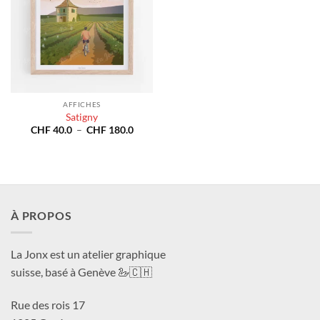
AFFICHES
Satigny
Plage
CHF
40.0
–
CHF
180.0
de
prix :
CHF 40.0
à
CHF 180.0
À PROPOS
La Jonx est un atelier graphique
suisse, basé à Genève 🦢🇨🇭
Rue des rois 17