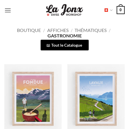
Passer
0
au
contenu
BOUTIQUE
/
AFFICHES
/
THÉMATIQUES
/
GASTRONOMIE
Tout le Catalogue