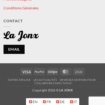
Conditions Générales
CONTACT
EMAIL
Visa
PayPal
Stripe
MasterCard
Cash
On
NOTRE ATELIER
LES ACTUALITÉS
DEVENEZ DISTRIBUTEUR
Delivery
COLLABOREZ AVEC NOUS
Copyright 2026 ©
LA JONX
EN
FR
DE
IT