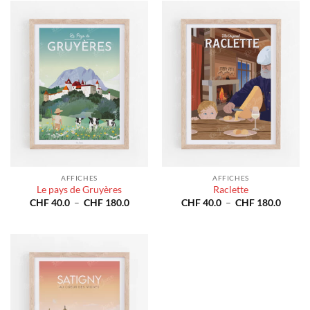
à
à
CHF 180.0
CHF 1
AFFICHES
AFFICHES
Le pays de Gruyères
Raclette
Plage
Plage
CHF
40.0
–
CHF
180.0
CHF
40.0
–
CHF
180.0
de
de
prix :
prix :
CHF 40.0
CHF 4
à
à
CHF 180.0
CHF 1