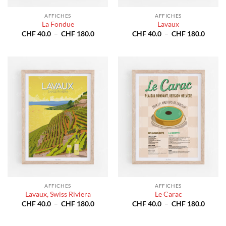
AFFICHES
AFFICHES
La Fondue
Lavaux
Plage
Plage
CHF
40.0
–
CHF
180.0
CHF
40.0
–
CHF
180.0
de
de
prix :
prix :
CHF 40.0
CHF 4
à
à
CHF 180.0
CHF 1
AFFICHES
AFFICHES
Lavaux, Swiss Riviera
Le Carac
Plage
Plage
CHF
40.0
–
CHF
180.0
CHF
40.0
–
CHF
180.0
de
de
prix :
prix :
CHF 40.0
CHF 4