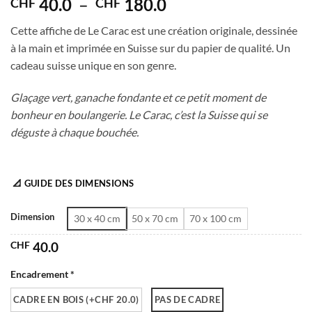
Plage
40.0
–
180.0
CHF
CHF
de
Cette affiche de Le Carac est une création originale, dessinée
prix :
à la main et imprimée en Suisse sur du papier de qualité. Un
CHF 40.0
cadeau suisse unique en son genre.
à
CHF 180.0
Glaçage vert, ganache fondante et ce petit moment de
bonheur en boulangerie. Le Carac, c’est la Suisse qui se
déguste à chaque bouchée.
📐 GUIDE DES DIMENSIONS
Dimension
30 x 40 cm
50 x 70 cm
70 x 100 cm
CHF
40.0
Encadrement *
CADRE EN BOIS (+CHF 20.0)
PAS DE CADRE