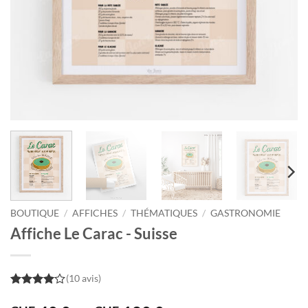
BOUTIQUE
/
AFFICHES
/
THÉMATIQUES
/
GASTRONOMIE
Affiche Le Carac - Suisse
(10 avis)
4
out of
5