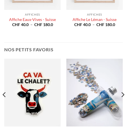
AFFICHES
AFFICHES
Affiche Eaux-Vives - Suisse
Affiche Le Léman - Suisse
e
Plage
Plage
CHF
40.0
–
CHF
180.0
CHF
40.0
–
CHF
180.0
de
de
prix :
prix :
40.0
CHF 40.0
CHF 4
à
à
180.0
CHF 180.0
CHF 1
NOS PETITS FAVORIS