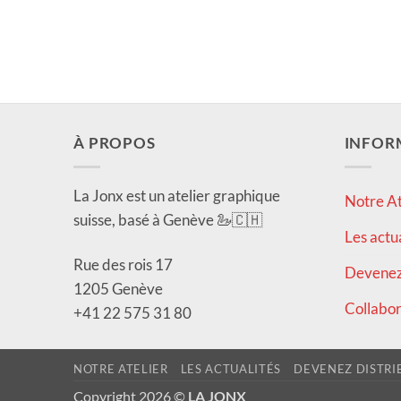
À PROPOS
INFOR
La Jonx est un atelier graphique
Notre At
suisse, basé à Genève 🦢🇨🇭
Les actu
Rue des rois 17
Devenez 
1205 Genève
Collabor
+41 22 575 31 80
NOTRE ATELIER
LES ACTUALITÉS
DEVENEZ DISTRI
Copyright 2026 ©
LA JONX