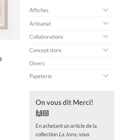
Affiches
Artisanat
Collaborations
Concept store
Plage
0
Divers
de
prix :
CHF 40.0
Papeterie
à
CHF 180.0
On vous dit Merci!
🙌🏻
En achetant un article de la
collection
La Jonx
, vous