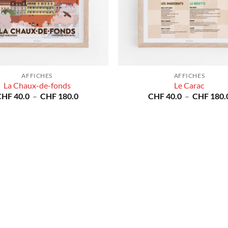
AFFICHES
AFFICHES
La Chaux-de-fonds
Le Carac
Plage
CHF
40.0
–
CHF
180.0
CHF
40.0
–
CHF
180.
de
prix :
CHF 40.0
à
CHF 180.0