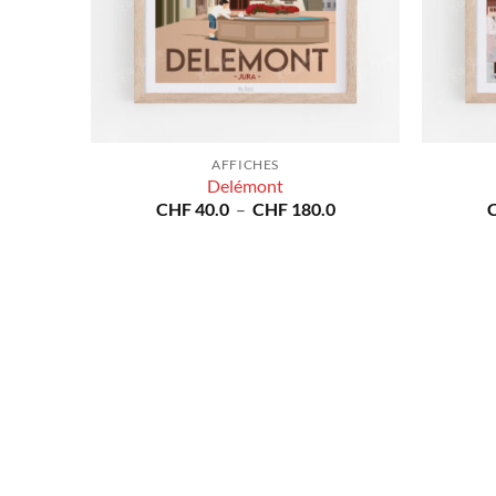
AFFICHES
Delémont
Plage
CHF
40.0
–
CHF
180.0
de
prix :
CHF 40.0
à
CHF 180.0