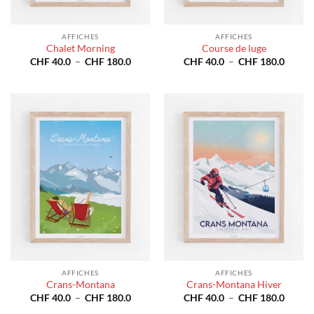
AFFICHES
AFFICHES
Chalet Morning
Course de luge
Plage
Plage
CHF
40.0
–
CHF
180.0
CHF
40.0
–
CHF
180.0
de
de
prix :
prix :
CHF 40.0
CHF 4
à
à
CHF 180.0
CHF 1
AFFICHES
AFFICHES
Crans-Montana
Crans-Montana Hiver
Plage
Plage
CHF
40.0
–
CHF
180.0
CHF
40.0
–
CHF
180.0
de
de