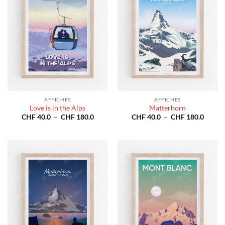
AFFICHES
AFFICHES
Love is in the Alps
Matterhorn
Plage
Plage
CHF
40.0
–
CHF
180.0
CHF
40.0
–
CHF
180.0
de
de
prix :
prix :
CHF 40.0
CHF 4
à
à
CHF 180.0
CHF 1