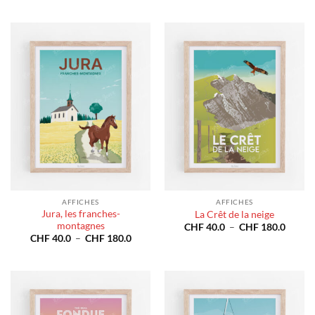
prix :
prix :
CHF 40.0
CHF 4
à
à
CHF 180.0
CHF 1
AFFICHES
AFFICHES
Jura, les franches-
La Crêt de la neige
montagnes
Plage
CHF
40.0
–
CHF
180.0
de
Plage
CHF
40.0
–
CHF
180.0
prix :
de
CHF 4
prix :
à
CHF 40.0
CHF 1
à
CHF 180.0