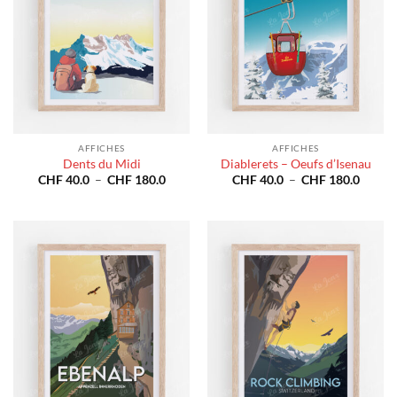
AFFICHES
AFFICHES
Dents du Midi
Diablerets – Oeufs d’Isenau
Plage
Plage
CHF
40.0
–
CHF
180.0
CHF
40.0
–
CHF
180.0
de
de
prix :
prix :
CHF 40.0
CHF 4
à
à
CHF 180.0
CHF 1