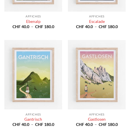
AFFICHES
AFFICHES
Ebenalp
Escalade
Plage
Plage
CHF
40.0
–
CHF
180.0
CHF
40.0
–
CHF
180.0
de
de
prix :
prix :
CHF 40.0
CHF 4
à
à
CHF 180.0
CHF 1
AFFICHES
AFFICHES
Gantrisch
Gastlosen
Plage
Plage
CHF
40.0
–
CHF
180.0
CHF
40.0
–
CHF
180.0
de
de