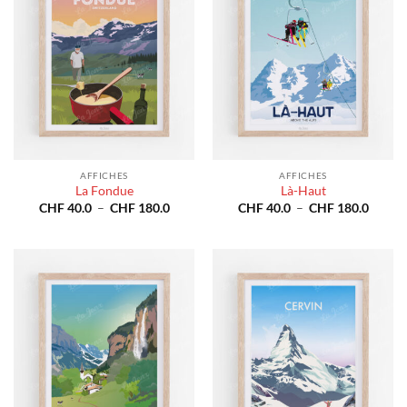
AFFICHES
AFFICHES
La Fondue
Là-Haut
Plage
Plage
CHF
40.0
–
CHF
180.0
CHF
40.0
–
CHF
180.0
de
de
prix :
prix :
CHF 40.0
CHF 4
à
à
CHF 180.0
CHF 1