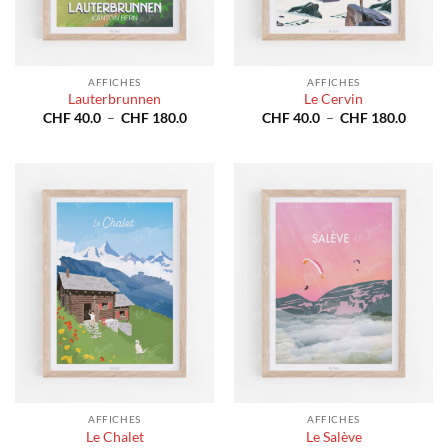
AFFICHES
AFFICHES
Lauterbrunnen
Le Cervin
Plage
Plage
CHF
40.0
–
CHF
180.0
CHF
40.0
–
CHF
180.0
de
de
prix :
prix :
CHF 40.0
CHF 4
à
à
CHF 180.0
CHF 1
AFFICHES
AFFICHES
Le Chalet
Le Salève