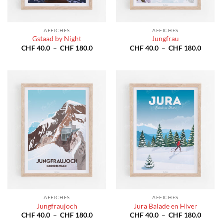
AFFICHES
AFFICHES
Gstaad by Night
Jungfrau
Plage
Plage
CHF
40.0
–
CHF
180.0
CHF
40.0
–
CHF
180.0
de
de
prix :
prix :
CHF 40.0
CHF 4
à
à
CHF 180.0
CHF 1
AFFICHES
AFFICHES
Jungfraujoch
Jura Balade en Hiver
Plage
Plage
CHF
40.0
–
CHF
180.0
CHF
40.0
–
CHF
180.0
de
de