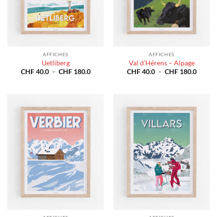
AFFICHES
AFFICHES
Uetliberg
Val d’Hérens – Alpage
Plage
Plage
CHF
40.0
–
CHF
180.0
CHF
40.0
–
CHF
180.0
de
de
prix :
prix :
CHF 40.0
CHF 4
à
à
CHF 180.0
CHF 1