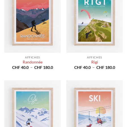
AFFICHES
AFFICHES
Randonnée
Rigi
Plage
Plage
CHF
40.0
–
CHF
180.0
CHF
40.0
–
CHF
180.0
de
de
prix :
prix :
CHF 40.0
CHF 4
à
à
CHF 180.0
CHF 1