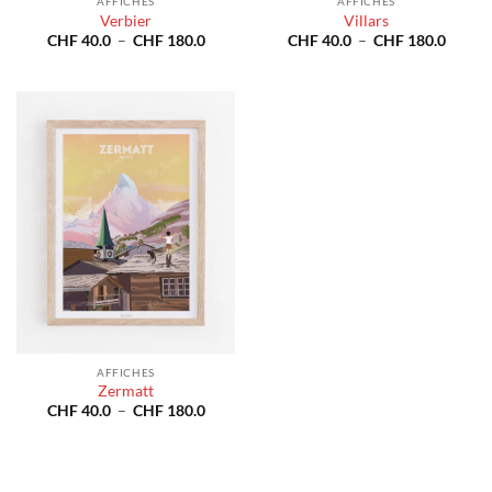
AFFICHES
AFFICHES
Verbier
Villars
Plage
Plage
CHF
40.0
–
CHF
180.0
CHF
40.0
–
CHF
180.0
de
de
prix :
prix :
CHF 40.0
CHF 4
à
à
CHF 180.0
CHF 1
AFFICHES
Zermatt
Plage
CHF
40.0
–
CHF
180.0
de
prix :
CHF 40.0
à
CHF 180.0