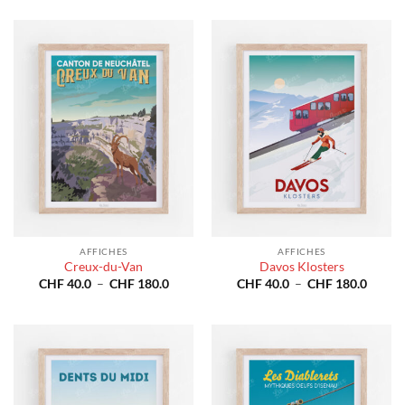
prix :
prix :
CHF 40.0
CHF 4
à
à
CHF 180.0
CHF 1
AFFICHES
AFFICHES
Creux-du-Van
Davos Klosters
Plage
Plage
CHF
40.0
–
CHF
180.0
CHF
40.0
–
CHF
180.0
de
de
prix :
prix :
CHF 40.0
CHF 4
à
à
CHF 180.0
CHF 1