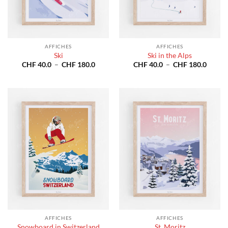
AFFICHES
AFFICHES
Ski
Ski in the Alps
Plage
Plage
CHF
40.0
–
CHF
180.0
CHF
40.0
–
CHF
180.0
de
de
prix :
prix :
CHF 40.0
CHF 4
à
à
CHF 180.0
CHF 1
AFFICHES
AFFICHES
Snowboard in Switzerland
St. Moritz