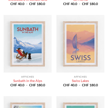
Plage
Plage
CHF
40.0
–
CHF
180.0
CHF
40.0
–
CHF
180.0
de
de
prix :
prix :
CHF 40.0
CHF 4
à
à
CHF 180.0
CHF 1
AFFICHES
AFFICHES
Sunbath in the Alps
Swiss Lakes
Plage
Plage
CHF
40.0
–
CHF
180.0
CHF
40.0
–
CHF
180.0
de
de
prix :
prix :
CHF 40.0
CHF 4
à
à
CHF 180.0
CHF 1