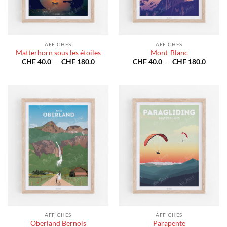
AFFICHES
AFFICHES
Matterhorn sous les étoiles
Mont-Blanc
Plage
Plage
CHF
40.0
–
CHF
180.0
CHF
40.0
–
CHF
180.0
de
de
prix :
prix :
CHF 40.0
CHF 4
à
à
CHF 180.0
CHF 1
AFFICHES
AFFICHES
Oberland Bernois
Parapente