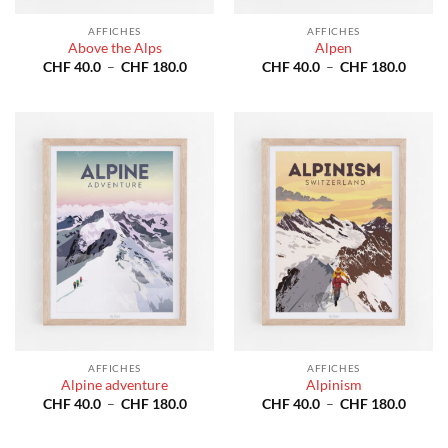
AFFICHES
AFFICHES
Above the Alps
Alpen
Plage
Plage
CHF
40.0
–
CHF
180.0
CHF
40.0
–
CHF
180.0
de
de
prix :
prix :
CHF 40.0
CHF 4
à
à
CHF 180.0
CHF 1
AFFICHES
AFFICHES
Alpine adventure
Alpinism
Plage
Plage
CHF
40.0
–
CHF
180.0
CHF
40.0
–
CHF
180.0
de
de
prix :
prix :
CHF 40.0
CHF 4