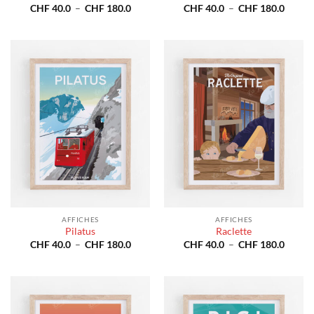
Plage
Plage
CHF
40.0
–
CHF
180.0
CHF
40.0
–
CHF
180.0
de
de
prix :
prix :
CHF 40.0
CHF 4
à
à
CHF 180.0
CHF 1
AFFICHES
AFFICHES
Pilatus
Raclette
Plage
Plage
CHF
40.0
–
CHF
180.0
CHF
40.0
–
CHF
180.0
de
de
prix :
prix :
CHF 40.0
CHF 4
à
à
CHF 180.0
CHF 1