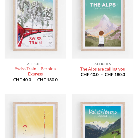
AFFICHES
AFFICHES
Swiss Train – Bernina
The Alps are calling you
Express
Plage
CHF
40.0
–
CHF
180.0
de
Plage
CHF
40.0
–
CHF
180.0
prix :
de
CHF 4
prix :
à
CHF 40.0
CHF 1
à
CHF 180.0