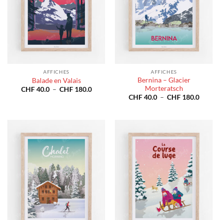
AFFICHES
AFFICHES
Bernina – Glacier
Balade en Valais
Morteratsch
Plage
CHF
40.0
–
CHF
180.0
de
Plage
CHF
40.0
–
CHF
180.0
prix :
de
CHF 40.0
prix :
à
CHF 4
CHF 180.0
à
CHF 1