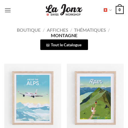
Passer
0
au
contenu
BOUTIQUE
/
AFFICHES
/
THÉMATIQUES
/
MONTAGNE
Tout le Catalogue