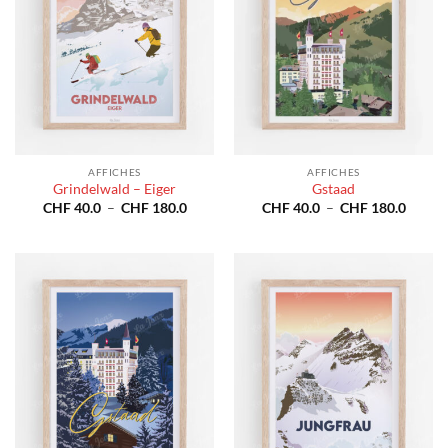
AFFICHES
AFFICHES
Grindelwald – Eiger
Gstaad
Plage
Plage
CHF
40.0
–
CHF
180.0
CHF
40.0
–
CHF
180.0
de
de
prix :
prix :
CHF 40.0
CHF 4
à
à
CHF 180.0
CHF 1