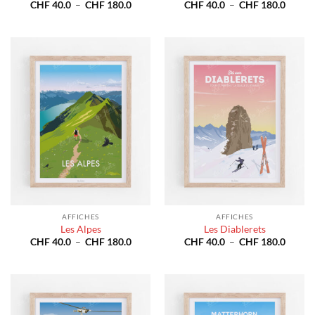
Plage
Plage
CHF
40.0
–
CHF
180.0
CHF
40.0
–
CHF
180.0
de
de
prix :
prix :
CHF 40.0
CHF 4
à
à
CHF 180.0
CHF 1
AFFICHES
AFFICHES
Les Alpes
Les Diablerets
Plage
Plage
CHF
40.0
–
CHF
180.0
CHF
40.0
–
CHF
180.0
de
de
prix :
prix :
CHF 40.0
CHF 4
à
à
CHF 180.0
CHF 1