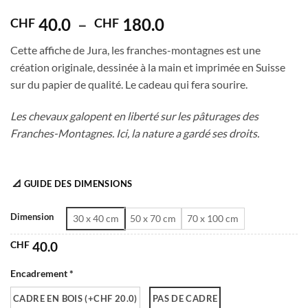
4
out of
5
Plage
40.0
–
180.0
CHF
CHF
de
Cette affiche de Jura, les franches-montagnes est une
prix :
création originale, dessinée à la main et imprimée en Suisse
CHF 40.0
sur du papier de qualité. Le cadeau qui fera sourire.
à
CHF 180.0
Les chevaux galopent en liberté sur les pâturages des
Franches-Montagnes. Ici, la nature a gardé ses droits.
📐 GUIDE DES DIMENSIONS
Dimension
30 x 40 cm
50 x 70 cm
70 x 100 cm
CHF
40.0
Encadrement *
CADRE EN BOIS (+CHF 20.0)
PAS DE CADRE