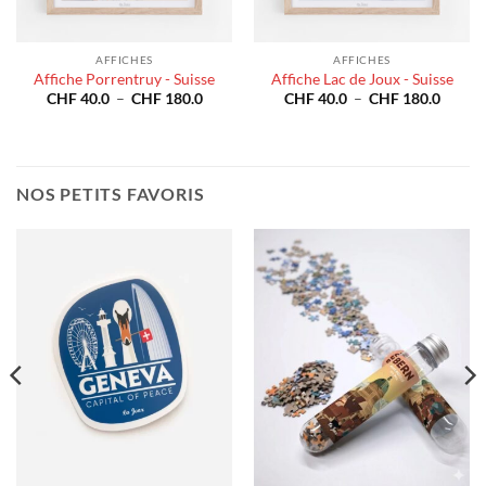
AFFICHES
AFFICHES
Affiche Porrentruy - Suisse
Affiche Lac de Joux - Suisse
e
Plage
Plage
CHF
40.0
–
CHF
180.0
CHF
40.0
–
CHF
180.0
de
de
prix :
prix :
40.0
CHF 40.0
CHF 4
à
à
180.0
CHF 180.0
CHF 1
NOS PETITS FAVORIS