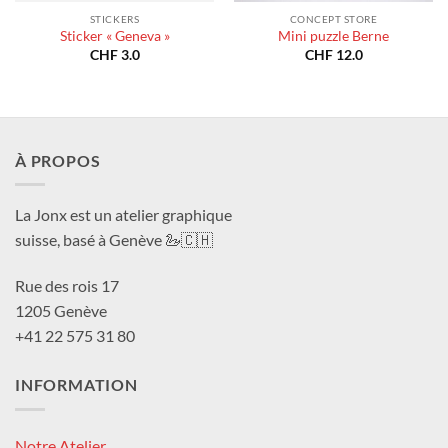
STICKERS
CONCEPT STORE
Sticker « Geneva »
Mini puzzle Berne
CHF
3.0
CHF
12.0
À PROPOS
La Jonx est un atelier graphique
suisse, basé à Genève 🦢🇨🇭
Rue des rois 17
1205 Genève
+41 22 575 31 80
INFORMATION
Notre Atelier