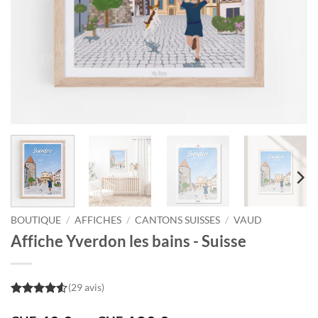
BOUTIQUE
/
AFFICHES
/
CANTONS SUISSES
/
VAUD
Affiche Yverdon les bains - Suisse
(29 avis)
4.5
out of
5