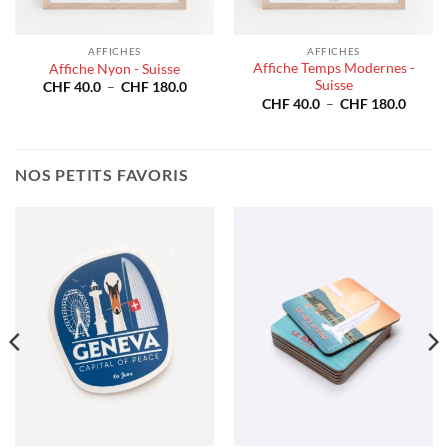
AFFICHES
AFFICHES
Affiche Temps Modernes -
Affiche Nyon - Suisse
Suisse
Plage
CHF
40.0
–
CHF
180.0
de
e
Plage
CHF
40.0
–
CHF
180.0
prix :
de
CHF 40.0
prix :
à
40.0
CHF 4
CHF 180.0
à
180.0
CHF 1
NOS PETITS FAVORIS