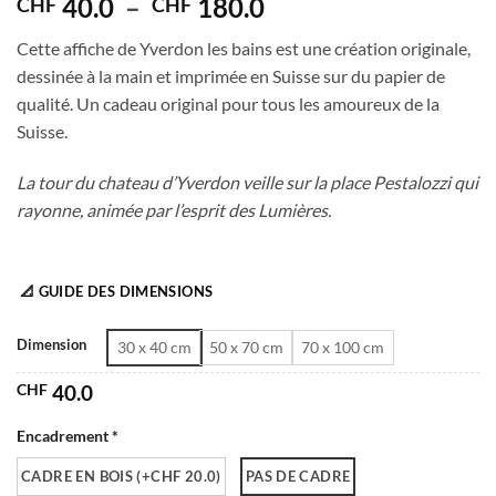
Plage
40.0
–
180.0
CHF
CHF
de
Cette affiche de Yverdon les bains est une création originale,
prix :
dessinée à la main et imprimée en Suisse sur du papier de
CHF 40.0
qualité. Un cadeau original pour tous les amoureux de la
à
Suisse.
CHF 180.0
La tour du chateau d’Yverdon veille sur la place Pestalozzi qui
rayonne, animée par l’esprit des Lumières.
📐 GUIDE DES DIMENSIONS
Dimension
30 x 40 cm
50 x 70 cm
70 x 100 cm
CHF
40.0
Encadrement *
CADRE EN BOIS (+CHF 20.0)
PAS DE CADRE