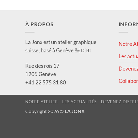
À PROPOS
INFOR
La Jonx est un atelier graphique
Notre At
suisse, basé à Genève 🦢🇨🇭
Les actu
Rue des rois 17
Devenez 
1205 Genève
Collabor
+41 22 575 31 80
NOTRE ATELIER
LES ACTUALITÉS
DEVENEZ DISTRI
Copyright 2026 ©
LA JONX