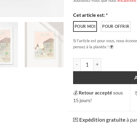
Souhaitez-vous que nous
encadrions
Cet article est: *
POUR MOI
POUR OFFRIR
Si l'article est pour vous, nous écono
pensez à la planète ! 🌍
quantité de Cudrefin
💰
Retour accepté
sous
15 jours!
💌
Expédition gratuite
à pa