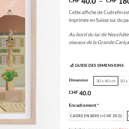
40.0
–
18
CHF
CHF
Cette affiche de Cudrefin est
imprimée en Suisse sur du pap
Au bord du lac de Neuchâtel,
oiseaux de la Grande Cariça
📐 GUIDE DES DIMENSIONS
Dimension
30 x 40 cm
50 x
CHF
40.0
Encadrement *
CADRE EN BOIS (+CHF 20.0)