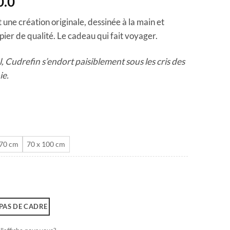
Plage
0.0
de
 une création originale, dessinée à la main et
prix :
ier de qualité. Le cadeau qui fait voyager.
CHF 40.0
à
 Cudrefin s’endort paisiblement sous les cris des
CHF 180.0
ie.
 70 cm
70 x 100 cm
PAS DE CADRE