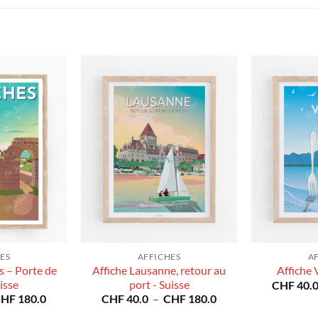
ES
AFFICHES
A
s – Porte de
Affiche Lausanne, retour au
Affiche 
uisse
port - Suisse
CHF
40.
Plage
Plage
CHF
180.0
CHF
40.0
–
CHF
180.0
de
de