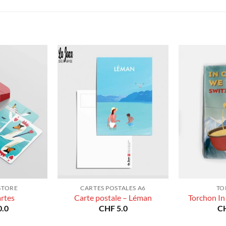
prix :
prix :
CHF 40.0
CHF 40.0
à
à
CHF 180.0
CHF 180.0
STORE
CARTES POSTALES A6
TO
artes
Carte postale – Léman
Torchon In
.0
CHF
5.0
C