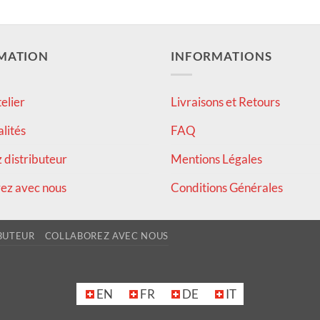
MATION
INFORMATIONS
elier
Livraisons et Retours
alités
FAQ
distributeur
Mentions Légales
ez avec nous
Conditions Générales
BUTEUR
COLLABOREZ AVEC NOUS
EN
FR
DE
IT