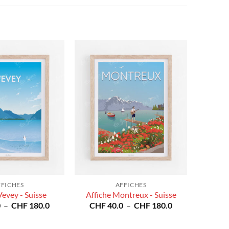
FFICHES
AFFICHES
Vevey - Suisse
Affiche Montreux - Suisse
Plage
Plage
0
–
CHF
180.0
CHF
40.0
–
CHF
180.0
de
de
prix :
prix :
CHF 40.0
CHF 40.0