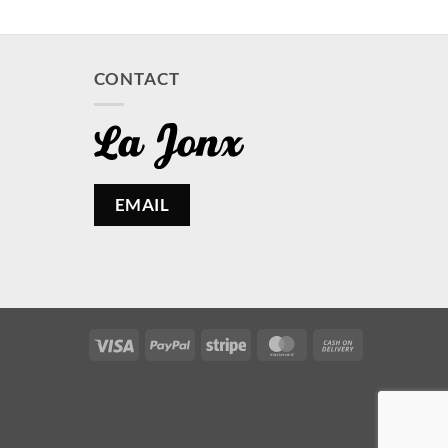
CONTACT
EMAIL
Visa
PayPal
Stripe
MasterCard
Cash
On
Delivery