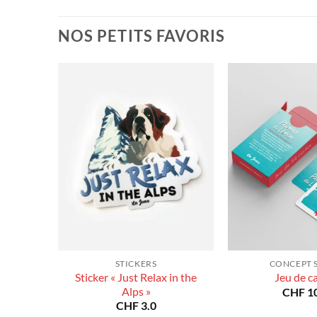
prix :
à
CHF 40.0
CHF 180.0
à
NOS PETITS FAVORIS
CHF 180.0
STICKERS
CONCEPT 
Sticker « Just Relax in the
Jeu de c
Alps »
CHF
10
CHF
3.0