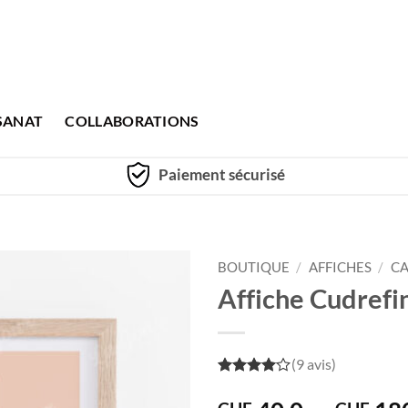
SANAT
COLLABORATIONS
Paiement sécurisé
BOUTIQUE
/
AFFICHES
/
CA
Affiche Cudrefin
(9 avis)
4
out of
5