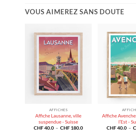
VOUS AIMEREZ SANS DOUTE
AFFICHES
AFFICH
Affiche Lausanne, ville
Affiche Avenche
 Suisse
Plage
suspendue - Suisse
l’Est - S
80.0
de
Plage
CHF
40.0
–
CHF
180.0
CHF
40.0
–
prix :
de
CHF 40.0