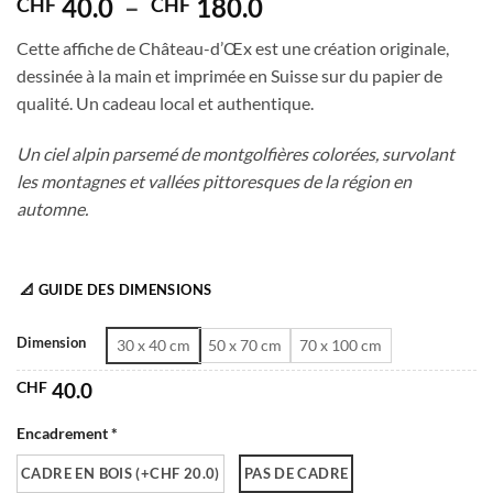
Plage
40.0
–
180.0
CHF
CHF
de
Cette affiche de Château-d’Œx est une création originale,
prix :
dessinée à la main et imprimée en Suisse sur du papier de
CHF 40.0
qualité. Un cadeau local et authentique.
à
CHF 180.0
Un ciel alpin parsemé de montgolfières colorées, survolant
les montagnes et vallées pittoresques de la région en
automne.
📐 GUIDE DES DIMENSIONS
Dimension
30 x 40 cm
50 x 70 cm
70 x 100 cm
CHF
40.0
Encadrement *
CADRE EN BOIS (+CHF 20.0)
PAS DE CADRE