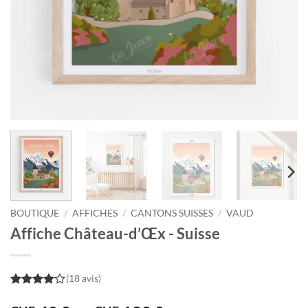
BOUTIQUE
/
AFFICHES
/
CANTONS SUISSES
/
VAUD
Affiche Château-d’Œx - Suisse
(18 avis)
4
out of
5