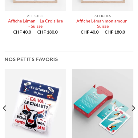
AFFICHES
AFFICHES
Affiche Léman – La Croisière
Affiche Léman mon amour -
- Suisse
Suisse
e
Plage
Plage
CHF
40.0
–
CHF
180.0
CHF
40.0
–
CHF
180.0
de
de
40.0
prix :
prix :
CHF 40.0
CHF 4
180.0
à
à
CHF 180.0
CHF 1
NOS PETITS FAVORIS