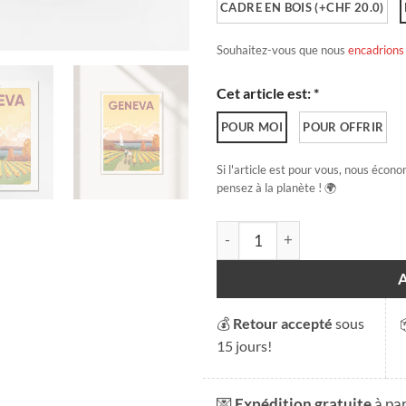
CADRE EN BOIS (+CHF 20.0)
Souhaitez-vous que nous
encadrions
Cet article est: *
POUR MOI
POUR OFFRIR
Si l'article est pour vous, nous écono
pensez à la planète ! 🌍
quantité de Automne à Genè
💰
Retour accepté
sous
15 jours!
💌
Expédition gratuite
à pa