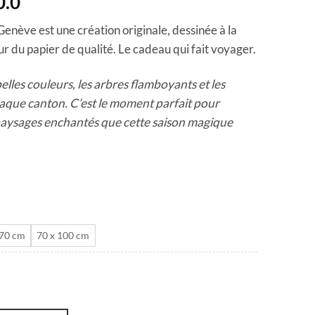
Plage
0.0
de
enève est une création originale, dessinée à la
prix :
r du papier de qualité. Le cadeau qui fait voyager.
CHF 40.0
à
elles couleurs, les arbres flamboyants et les
CHF 180.0
haque canton. C’est le moment parfait pour
 paysages enchantés que cette saison magique
 70 cm
70 x 100 cm