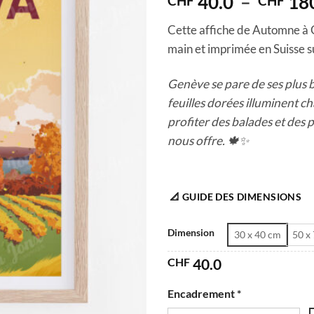
40.0
–
18
CHF
CHF
Cette affiche de Automne à G
main et imprimée en Suisse su
Genève se pare de ses plus b
feuilles dorées illuminent c
profiter des balades et des
nous offre. 🍁✨
📐 GUIDE DES DIMENSIONS
Dimension
30 x 40 cm
50 x
CHF
40.0
Encadrement *