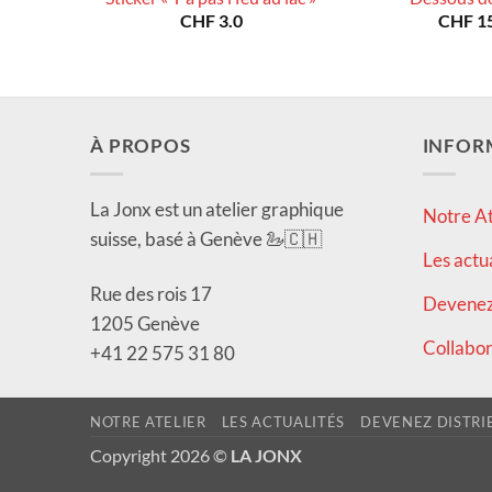
CHF
3.0
CHF
15
À PROPOS
INFOR
La Jonx est un atelier graphique
Notre At
suisse, basé à Genève 🦢🇨🇭
Les actu
Rue des rois 17
Devenez 
1205 Genève
Collabor
+41 22 575 31 80
NOTRE ATELIER
LES ACTUALITÉS
DEVENEZ DISTRI
Copyright 2026 ©
LA JONX