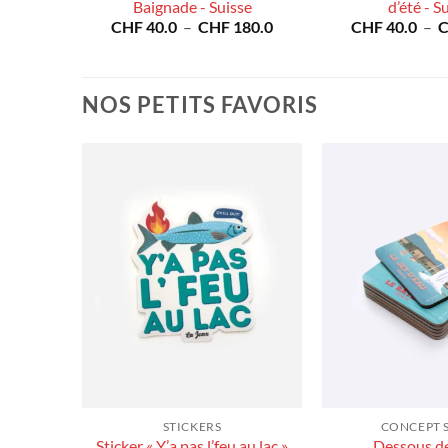
Plage
Baignade - Suisse
d’été - S
80.0
de
Plage
CHF
40.0
–
CHF
180.0
CHF
40.0
–
prix :
de
CHF 40.0
prix :
à
CHF 40.0
CHF 180.0
à
NOS PETITS FAVORIS
CHF 180.0
STICKERS
CONCEPT 
Sticker « Y’a pas l’feu au lac »
Dessous de