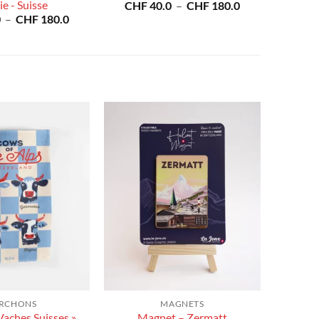
e - Suisse
Plage
CHF
40.0
–
CHF
180.0
de
Plage
0
–
CHF
180.0
prix :
de
CHF 40.0
prix :
à
CHF 40.0
CHF 180.0
à
CHF 180.0
RCHONS
MAGNETS
Vaches Suisses »
Magnet – Zermatt