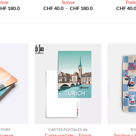
uisse
Suisse
Poési
Plage
Plage
CHF
180.0
CHF
40.0
–
CHF
180.0
CHF
40.
de
de
prix :
prix :
CHF 40.0
CHF 40.0
à
à
CHF 180.0
CHF 180.0
STORE
CARTES POSTALES A6
TO
Carte postale – Zürich
 verre
Torchon « 