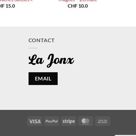
HF
15.0
CHF
10.0
CONTACT
EMAIL
Visa
PayPal
Stripe
MasterCard
Cash
On
Delivery