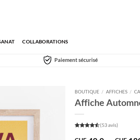
SANAT
COLLABORATIONS
Paiement sécurisé
BOUTIQUE
/
AFFICHES
/
CA
Affiche Automne
(53 avis)
4.5
out of
5