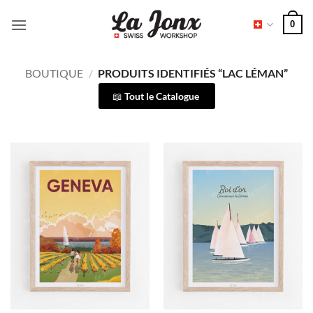
Passer
0
au
contenu
BOUTIQUE
/
PRODUITS IDENTIFIÉS “LAC LÉMAN”
Tout le Catalogue