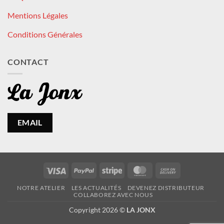
Mentions Légales
Conditions Générales
CONTACT
EMAIL
Visa
PayPal
Stripe
MasterCard
Cash
On
NOTRE ATELIER
LES ACTUALITÉS
DEVENEZ DISTRIBUTEUR
Delivery
COLLABOREZ AVEC NOUS
Copyright 2026 ©
LA JONX