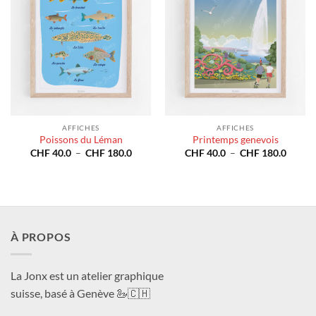
AFFICHES
AFFICHES
Poissons du Léman
Printemps genevois
Plage
Plage
CHF
40.0
–
CHF
180.0
CHF
40.0
–
CHF
180.0
de
de
prix :
prix :
CHF 40.0
CHF 4
à
à
CHF 180.0
CHF 1
À PROPOS
La Jonx est un atelier graphique
suisse, basé à Genève 🦢🇨🇭