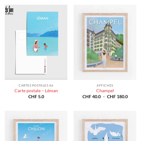
CARTES POSTALES A6
AFFICHES
Carte postale – Léman
Champel
Plage
CHF
5.0
CHF
40.0
–
CHF
180.0
de
prix :
CHF 4
à
CHF 1