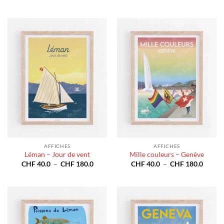
de
de
prix :
prix :
CHF 40.0
CHF 4
à
à
CHF 180.0
CHF 1
AFFICHES
AFFICHES
Léman – Jour de vent
Mille couleurs – Genève
Plage
Plage
CHF
40.0
–
CHF
180.0
CHF
40.0
–
CHF
180.0
de
de
prix :
prix :
CHF 40.0
CHF 4
à
à
CHF 180.0
CHF 1