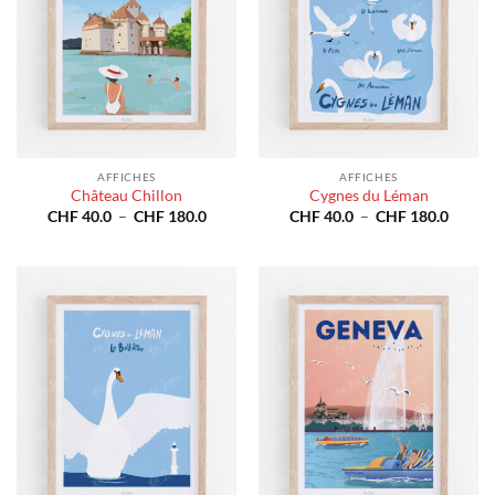
AFFICHES
AFFICHES
Château Chillon
Cygnes du Léman
Plage
Plage
CHF
40.0
–
CHF
180.0
CHF
40.0
–
CHF
180.0
de
de
prix :
prix :
CHF 40.0
CHF 4
à
à
CHF 180.0
CHF 1