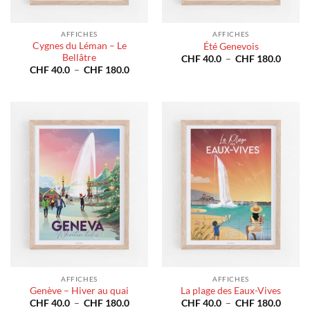
AFFICHES
AFFICHES
Cygnes du Léman – Le
Été Genevois
Bellâtre
Plage
CHF
40.0
–
CHF
180.0
de
Plage
CHF
40.0
–
CHF
180.0
prix :
de
CHF 4
prix :
à
CHF 40.0
CHF 1
à
CHF 180.0
AFFICHES
AFFICHES
Genève – Hiver au quai
La plage des Eaux-Vives
Plage
Plage
CHF
40.0
–
CHF
180.0
CHF
40.0
–
CHF
180.0