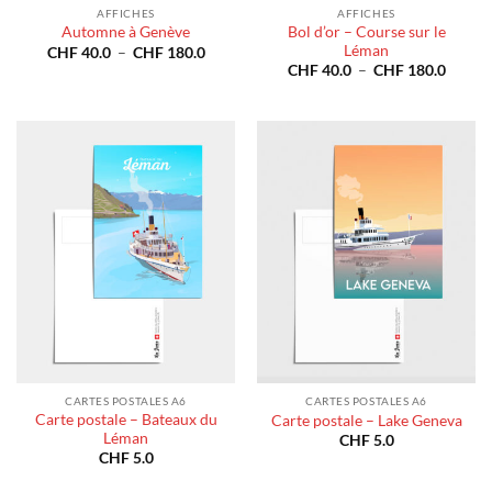
AFFICHES
AFFICHES
Bol d’or – Course sur le
Automne à Genève
Léman
Plage
CHF
40.0
–
CHF
180.0
de
Plage
CHF
40.0
–
CHF
180.0
prix :
de
CHF 40.0
prix :
à
CHF 4
CHF 180.0
à
CHF 1
CARTES POSTALES A6
CARTES POSTALES A6
Carte postale – Bateaux du
Carte postale – Lake Geneva
Léman
CHF
5.0
CHF
5.0