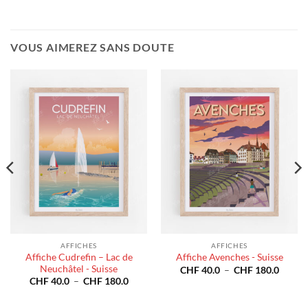
VOUS AIMEREZ SANS DOUTE
AFFICHES
AFFICHES
Affiche Cudrefin – Lac de
Affiche Avenches - Suisse
Neuchâtel - Suisse
Plage
CHF
40.0
–
CHF
180.0
de
e
Plage
CHF
40.0
–
CHF
180.0
prix :
de
CHF 4
prix :
à
40.0
CHF 40.0