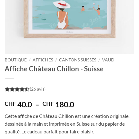
BOUTIQUE
/
AFFICHES
/
CANTONS SUISSES
/
VAUD
Affiche Château Chillon - Suisse
(26 avis)
4.5
out of
5
Plage
40.0
–
180.0
CHF
CHF
de
Cette affiche de Château Chillon est une création originale,
prix :
dessinée à la main et imprimée en Suisse sur du papier de
CHF 40.0
qualité. Le cadeau parfait pour faire plaisir.
à