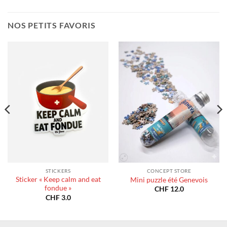
CHF 1
à
400.0
CHF 180.0
NOS PETITS FAVORIS
STICKERS
CONCEPT STORE
Sticker « Keep calm and eat
Mini puzzle été Genevois
fondue »
CHF
12.0
CHF
3.0