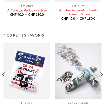
AFFICHES
AFFICHES
Affiche Diablerets – Oeufs
Affiche Lac de Joux - Suisse
d’Isenau - Suisse
e
Plage
CHF
40.0
–
CHF
180.0
de
Plage
CHF
40.0
–
CHF
180.0
prix :
de
40.0
CHF 40.0
prix :
à
CHF 4
180.0
CHF 180.0
à
CHF 1
NOS PETITS FAVORIS
STICKERS
CONCEPT STORE