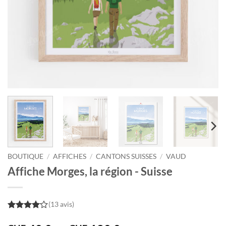
BOUTIQUE
/
AFFICHES
/
CANTONS SUISSES
/
VAUD
Affiche Morges, la région - Suisse
(13 avis)
4
out of
5