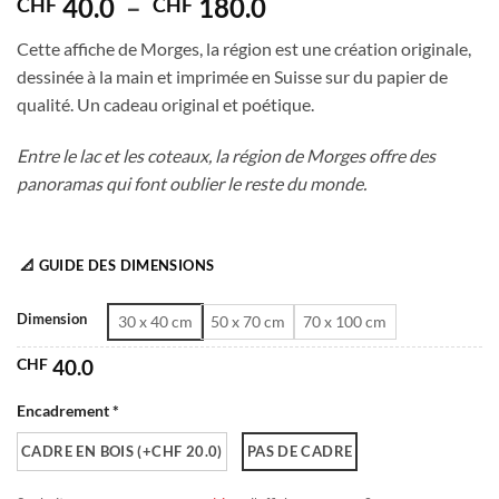
Plage
40.0
–
180.0
CHF
CHF
de
Cette affiche de Morges, la région est une création originale,
prix :
dessinée à la main et imprimée en Suisse sur du papier de
CHF 40.0
qualité. Un cadeau original et poétique.
à
CHF 180.0
Entre le lac et les coteaux, la région de Morges offre des
panoramas qui font oublier le reste du monde.
📐 GUIDE DES DIMENSIONS
Dimension
30 x 40 cm
50 x 70 cm
70 x 100 cm
CHF
40.0
Encadrement *
CADRE EN BOIS (+CHF 20.0)
PAS DE CADRE