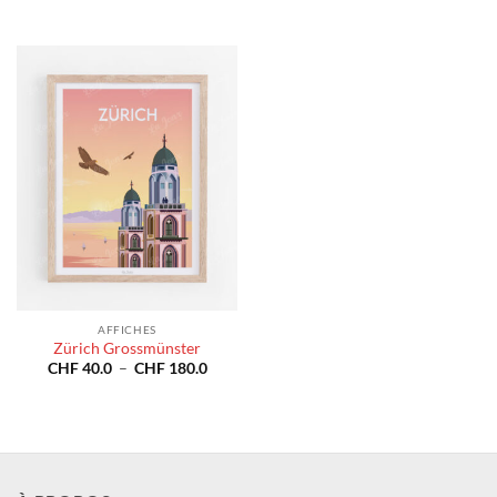
de
de
prix :
prix :
CHF 40.0
CHF 4
à
à
CHF 180.0
CHF 1
AFFICHES
Zürich Grossmünster
Plage
CHF
40.0
–
CHF
180.0
de
prix :
CHF 40.0
à
CHF 180.0