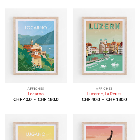
prix :
prix :
CHF 40.0
CHF 4
à
à
CHF 180.0
CHF 1
AFFICHES
AFFICHES
Locarno
Lucerne, La Reuss
Plage
Plage
CHF
40.0
–
CHF
180.0
CHF
40.0
–
CHF
180.0
de
de
prix :
prix :
CHF 40.0
CHF 4
à
à
CHF 180.0
CHF 1