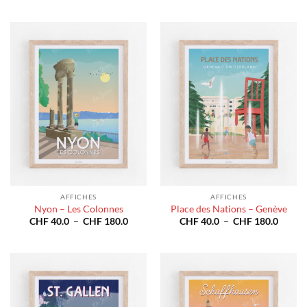
prix :
prix :
CHF 40.0
CHF 4
à
à
CHF 180.0
CHF 1
AFFICHES
AFFICHES
Nyon – Les Colonnes
Place des Nations – Genève
Plage
Plage
CHF
40.0
–
CHF
180.0
CHF
40.0
–
CHF
180.0
de
de
prix :
prix :
CHF 40.0
CHF 4
à
à
CHF 180.0
CHF 1