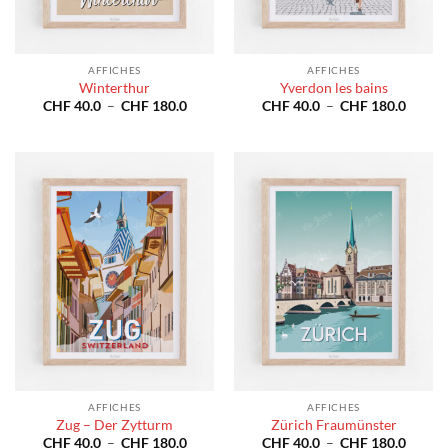
AFFICHES
AFFICHES
Winterthur
Yverdon les bains
Plage
Plage
CHF
40.0
–
CHF
180.0
CHF
40.0
–
CHF
180.0
de
de
prix :
prix :
CHF 40.0
CHF 4
à
à
CHF 180.0
CHF 1
AFFICHES
AFFICHES
Zug – Der Zytturm
Zürich Fraumünster
Plage
Plage
CHF
40.0
–
CHF
180.0
CHF
40.0
–
CHF
180.0