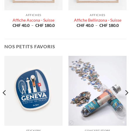
AFFICHES
AFFICHES
Affiche Ascona - Suisse
Affiche Bellinzona - Suisse
e
Plage
Plage
CHF
40.0
–
CHF
180.0
CHF
40.0
–
CHF
180.0
de
de
prix :
prix :
40.0
CHF 40.0
CHF 4
à
à
180.0
CHF 180.0
CHF 1
NOS PETITS FAVORIS
STICKERS
CONCEPT STORE