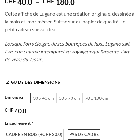
Plage
40.0
–
180.0
CHF
CHF
de
Cette affiche de Lugano est une création originale, dessinée à
prix :
la main et imprimée en Suisse sur du papier de qualité. Le
CHF 40.0
petit cadeau suisse idéal.
à
CHF 180.0
Lorsque l’on s’éloigne de ses boutiques de luxe, Lugano sait
livrer un charme intemporel au voyageur qui l’arpente. L’art
de vivre du Tessin.
📐 GUIDE DES DIMENSIONS
Dimension
30 x 40 cm
50 x 70 cm
70 x 100 cm
CHF
40.0
Encadrement *
CADRE EN BOIS (+CHF 20.0)
PAS DE CADRE