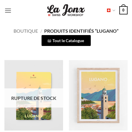
Passer
0
au
contenu
BOUTIQUE
/
PRODUITS IDENTIFIÉS “LUGANO”
Tout le Catalogue
RUPTURE DE STOCK