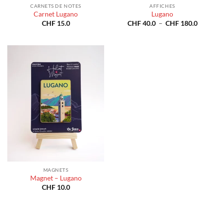
CARNETS DE NOTES
AFFICHES
Carnet Lugano
Lugano
Plage
CHF
15.0
CHF
40.0
–
CHF
180.0
de
prix :
CHF 4
à
CHF 1
MAGNETS
Magnet – Lugano
CHF
10.0