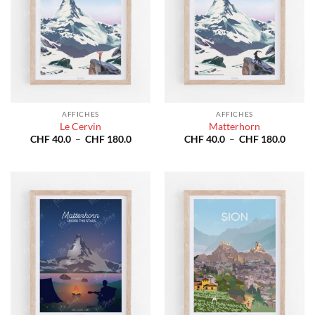
AFFICHES
AFFICHES
Le Cervin
Matterhorn
Plage
Plage
CHF
40.0
–
CHF
180.0
CHF
40.0
–
CHF
180.0
de
de
prix :
prix :
CHF 40.0
CHF 4
à
à
CHF 180.0
CHF 1