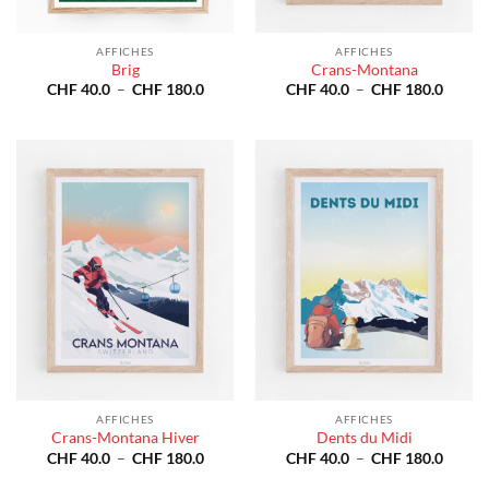
AFFICHES
AFFICHES
Brig
Crans-Montana
Plage
Plage
CHF
40.0
–
CHF
180.0
CHF
40.0
–
CHF
180.0
de
de
prix :
prix :
CHF 40.0
CHF 4
à
à
CHF 180.0
CHF 1
AFFICHES
AFFICHES
Crans-Montana Hiver
Dents du Midi
Plage
Plage
CHF
40.0
–
CHF
180.0
CHF
40.0
–
CHF
180.0
de
de
prix :
prix :