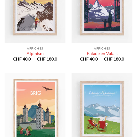
AFFICHES
AFFICHES
Alpinism
Balade en Valais
Plage
Plage
CHF
40.0
–
CHF
180.0
CHF
40.0
–
CHF
180.0
de
de
prix :
prix :
CHF 40.0
CHF 4
à
à
CHF 180.0
CHF 1