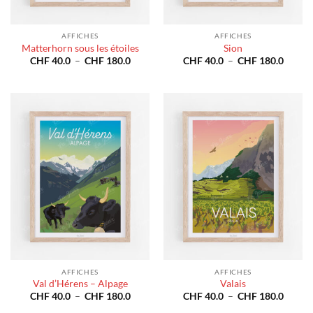
AFFICHES
AFFICHES
Matterhorn sous les étoiles
Sion
Plage
Plage
CHF
40.0
–
CHF
180.0
CHF
40.0
–
CHF
180.0
de
de
prix :
prix :
CHF 40.0
CHF 4
à
à
CHF 180.0
CHF 1
AFFICHES
AFFICHES
Val d’Hérens – Alpage
Valais
Plage
Plage
CHF
40.0
–
CHF
180.0
CHF
40.0
–
CHF
180.0
de
de